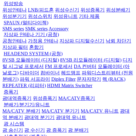
위성방송
위성안테나
LNB/피드혼
위성수신기
위성증폭기
위성분배기
위성분기기
위성스위치
위성유니트
기타 제품
SPAUN (멀티다이젝)
SMS series
SMK series
Accessory
지상파 안테나 기기 (공청)
공청안테나
가정용 안테나
지상파 디지털수신기
낙뢰 차단기
지상파 필터
혼합기
HEADEND SYSTEM (공청)
8VSB 모듈레이터 (디지털)
8VSB 리모듈레이터 (디지털)
디지
털 시그널 프로세서
FM 프로세서
DA 컨버터
모듈레이터 (아
날로그)
디바이더
컴바이너
헤드앰프
파워디스트리뷰터 (전원
분배기)
파워 서프라이
Diplex Filter
문자자막기
렉 (RACK)
REPEATER (리피터)
HDMI Matrix Switcher
증폭기
광대역증폭기
위성증폭기
MA/CATV증폭기
분배기/분기기/유니트
MA/CATV 분배기
MA/CATV 분기기
MA/CATV 유니트
광대
역 분배기
광대역 분기기
광대역 유니트
광 시스템
광 송신기
광 수신기
광 증폭기
광 분배기