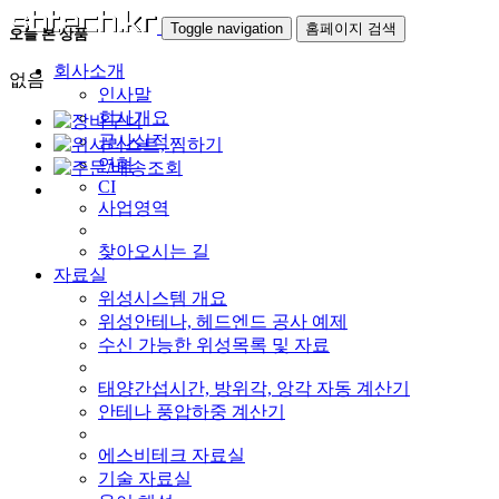
Toggle navigation
홈페이지 검색
오늘 본 상품
회사소개
없음
인사말
회사개요
공사실적
연혁
CI
사업영역
찾아오시는 길
자료실
위성시스템 개요
위성안테나, 헤드엔드 공사 예제
수신 가능한 위성목록 및 자료
태양간섭시간, 방위각, 앙각 자동 계산기
안테나 풍압하중 계산기
에스비테크 자료실
기술 자료실