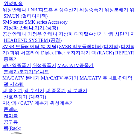
위성방송
위성안테나
LNB/피드혼
위성수신기
위성증폭기
위성분배기
SPAUN (멀티다이젝)
SMS series
SMK series
Accessory
지상파 안테나 기기 (공청)
공청안테나
가정용 안테나
지상파 디지털수신기
낙뢰 차단기
HEADEND SYSTEM (공청)
8VSB 모듈레이터 (디지털)
8VSB 리모듈레이터 (디지털)
디지털
기)
파워 서프라이
Diplex Filter
문자자막기
렉 (RACK)
REPEAT
증폭기
광대역증폭기
위성증폭기
MA/CATV증폭기
분배기/분기기/유니트
MA/CATV 분배기
MA/CATV 분기기
MA/CATV 유니트
광대역
광 시스템
광 송신기
광 수신기
광 증폭기
광 분배기
신호측정기 (계측기)
지상파 / CATV 계측기
위성계측기
콘넥터
케이블
공구류
랙(Rack)