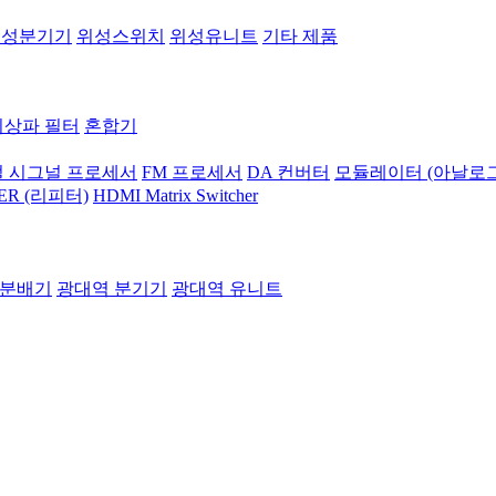
위성분기기
위성스위치
위성유니트
기타 제품
지상파 필터
혼합기
 시그널 프로세서
FM 프로세서
DA 컨버터
모듈레이터 (아날로그
ER (리피터)
HDMI Matrix Switcher
 분배기
광대역 분기기
광대역 유니트