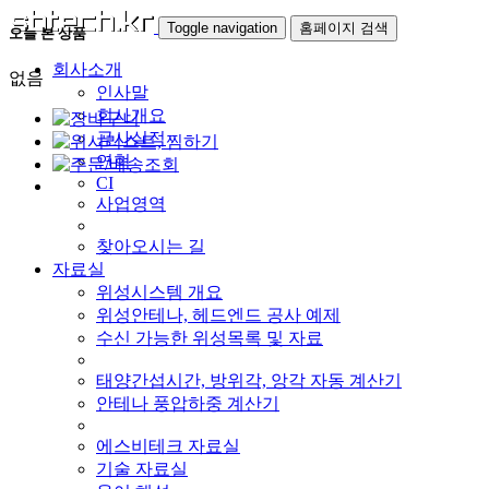
Toggle navigation
홈페이지 검색
오늘 본 상품
회사소개
없음
인사말
회사개요
공사실적
연혁
CI
사업영역
찾아오시는 길
자료실
위성시스템 개요
위성안테나, 헤드엔드 공사 예제
수신 가능한 위성목록 및 자료
태양간섭시간, 방위각, 앙각 자동 계산기
안테나 풍압하중 계산기
에스비테크 자료실
기술 자료실