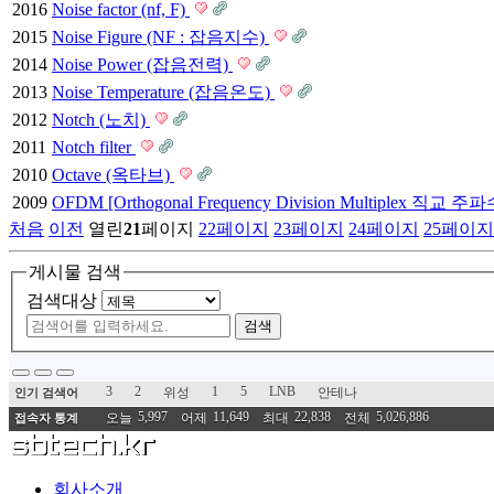
2016
Noise factor (nf, F)
2015
Noise Figure (NF : 잡음지수)
2014
Noise Power (잡음전력)
2013
Noise Temperature (잡음온도)
2012
Notch (노치)
2011
Notch filter
2010
Octave (옥타브)
2009
OFDM [Orthogonal Frequency Division Multiplex 직
처음
이전
열린
21
페이지
22
페이지
23
페이지
24
페이지
25
페이지
게시물 검색
검색대상
검색
3
2
1
5
LNB
위성
안테나
인기 검색어
5,997
11,649
22,838
5,026,886
오늘
어제
최대
전체
접속자 통계
회사소개