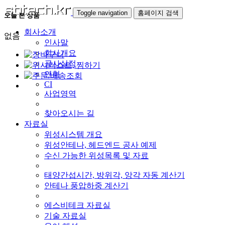
Toggle navigation
홈페이지 검색
오늘 본 상품
회사소개
없음
인사말
회사개요
공사실적
연혁
CI
사업영역
찾아오시는 길
자료실
위성시스템 개요
위성안테나, 헤드엔드 공사 예제
수신 가능한 위성목록 및 자료
태양간섭시간, 방위각, 앙각 자동 계산기
안테나 풍압하중 계산기
에스비테크 자료실
기술 자료실