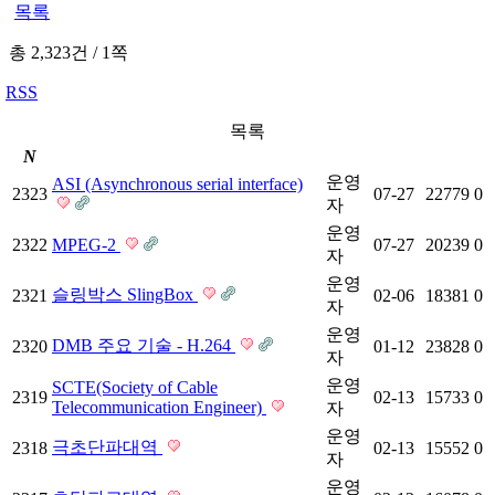
목록
총 2,323건
/
1쪽
RSS
목록
N
운영
ASI (Asynchronous serial interface)
2323
07-27
22779
0
자
운영
2322
MPEG-2
07-27
20239
0
자
운영
슬링박스 SlingBox
2321
02-06
18381
0
자
운영
DMB 주요 기술 - H.264
2320
01-12
23828
0
자
운영
SCTE(Society of Cable
2319
02-13
15733
0
Telecommunication Engineer)
자
운영
극초단파대역
2318
02-13
15552
0
자
운영