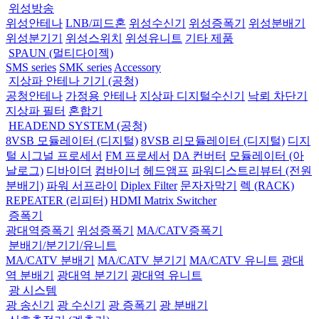
위성방송
위성안테나
LNB/피드혼
위성수신기
위성증폭기
위성분배기
위성분기기
위성스위치
위성유니트
기타 제품
SPAUN (멀티다이젝)
SMS series
SMK series
Accessory
지상파 안테나 기기 (공청)
공청안테나
가정용 안테나
지상파 디지털수신기
낙뢰 차단기
지상파 필터
혼합기
HEADEND SYSTEM (공청)
8VSB 모듈레이터 (디지털)
8VSB 리모듈레이터 (디지털)
디지
털 시그널 프로세서
FM 프로세서
DA 컨버터
모듈레이터 (아
날로그)
디바이더
컴바이너
헤드앰프
파워디스트리뷰터 (전원
분배기)
파워 서프라이
Diplex Filter
문자자막기
렉 (RACK)
REPEATER (리피터)
HDMI Matrix Switcher
증폭기
광대역증폭기
위성증폭기
MA/CATV증폭기
분배기/분기기/유니트
MA/CATV 분배기
MA/CATV 분기기
MA/CATV 유니트
광대
역 분배기
광대역 분기기
광대역 유니트
광 시스템
광 송신기
광 수신기
광 증폭기
광 분배기