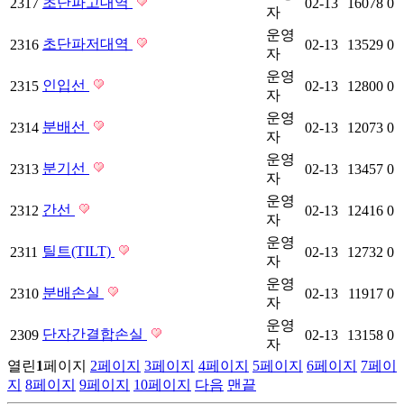
초단파고대역
2317
02-13
16078
0
자
운영
초단파저대역
2316
02-13
13529
0
자
운영
인입선
2315
02-13
12800
0
자
운영
분배선
2314
02-13
12073
0
자
운영
분기선
2313
02-13
13457
0
자
운영
간선
2312
02-13
12416
0
자
운영
틸트(TILT)
2311
02-13
12732
0
자
운영
분배손실
2310
02-13
11917
0
자
운영
단자간결합손실
2309
02-13
13158
0
자
열린
1
페이지
2
페이지
3
페이지
4
페이지
5
페이지
6
페이지
7
페이
지
8
페이지
9
페이지
10
페이지
다음
맨끝