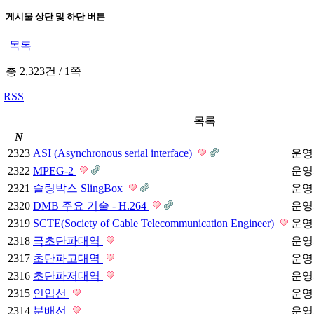
게시물 상단 및 하단 버튼
목록
총 2,323건
/
1쪽
RSS
목록
N
2323
ASI (Asynchronous serial interface)
운영
2322
MPEG-2
운영
2321
슬링박스 SlingBox
운영
2320
DMB 주요 기술 - H.264
운영
2319
SCTE(Society of Cable Telecommunication Engineer)
운영
2318
극초단파대역
운영
2317
초단파고대역
운영
2316
초단파저대역
운영
2315
인입선
운영
2314
분배선
운영