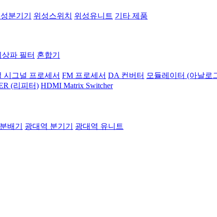
위성분기기
위성스위치
위성유니트
기타 제품
지상파 필터
혼합기
 시그널 프로세서
FM 프로세서
DA 컨버터
모듈레이터 (아날로그
ER (리피터)
HDMI Matrix Switcher
 분배기
광대역 분기기
광대역 유니트