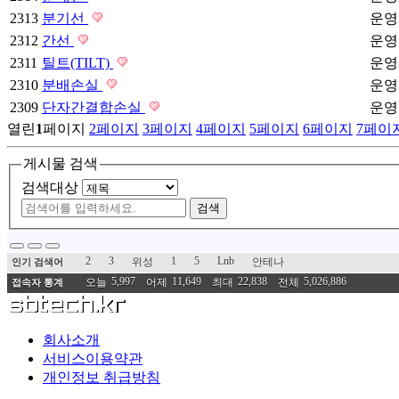
2313
분기선
운영
2312
간선
운영
2311
틸트(TILT)
운영
2310
분배손실
운영
2309
단자간결합손실
운영
열린
1
페이지
2
페이지
3
페이지
4
페이지
5
페이지
6
페이지
7
페이
게시물 검색
검색대상
검색
2
3
1
5
Lnb
위성
안테나
인기 검색어
5,997
11,649
22,838
5,026,886
오늘
어제
최대
전체
접속자 통계
회사소개
서비스이용약관
개인정보 취급방침