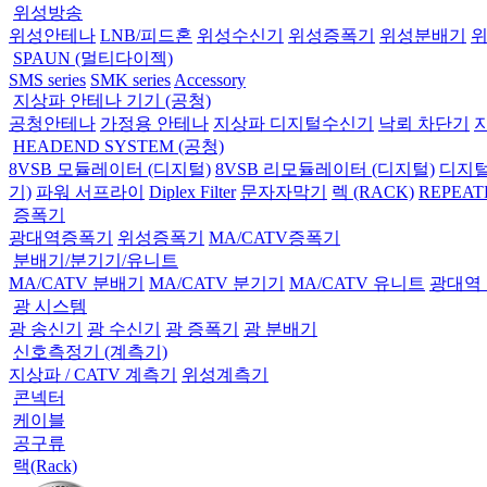
위성방송
위성안테나
LNB/피드혼
위성수신기
위성증폭기
위성분배기
SPAUN (멀티다이젝)
SMS series
SMK series
Accessory
지상파 안테나 기기 (공청)
공청안테나
가정용 안테나
지상파 디지털수신기
낙뢰 차단기
HEADEND SYSTEM (공청)
8VSB 모듈레이터 (디지털)
8VSB 리모듈레이터 (디지털)
디지털
기)
파워 서프라이
Diplex Filter
문자자막기
렉 (RACK)
REPEAT
증폭기
광대역증폭기
위성증폭기
MA/CATV증폭기
분배기/분기기/유니트
MA/CATV 분배기
MA/CATV 분기기
MA/CATV 유니트
광대역
광 시스템
광 송신기
광 수신기
광 증폭기
광 분배기
신호측정기 (계측기)
지상파 / CATV 계측기
위성계측기
콘넥터
케이블
공구류
랙(Rack)