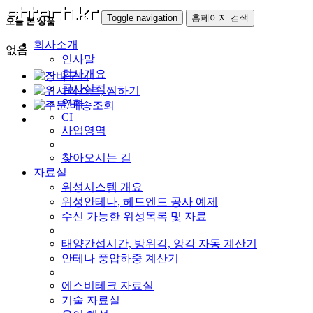
Toggle navigation
홈페이지 검색
오늘 본 상품
회사소개
없음
인사말
회사개요
공사실적
연혁
CI
사업영역
찾아오시는 길
자료실
위성시스템 개요
위성안테나, 헤드엔드 공사 예제
수신 가능한 위성목록 및 자료
태양간섭시간, 방위각, 앙각 자동 계산기
안테나 풍압하중 계산기
에스비테크 자료실
기술 자료실