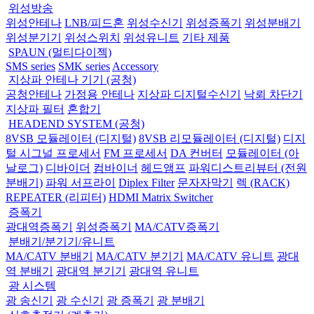
위성방송
위성안테나
LNB/피드혼
위성수신기
위성증폭기
위성분배기
위성분기기
위성스위치
위성유니트
기타 제품
SPAUN (멀티다이젝)
SMS series
SMK series
Accessory
지상파 안테나 기기 (공청)
공청안테나
가정용 안테나
지상파 디지털수신기
낙뢰 차단기
지상파 필터
혼합기
HEADEND SYSTEM (공청)
8VSB 모듈레이터 (디지털)
8VSB 리모듈레이터 (디지털)
디지
털 시그널 프로세서
FM 프로세서
DA 컨버터
모듈레이터 (아
날로그)
디바이더
컴바이너
헤드앰프
파워디스트리뷰터 (전원
분배기)
파워 서프라이
Diplex Filter
문자자막기
렉 (RACK)
REPEATER (리피터)
HDMI Matrix Switcher
증폭기
광대역증폭기
위성증폭기
MA/CATV증폭기
분배기/분기기/유니트
MA/CATV 분배기
MA/CATV 분기기
MA/CATV 유니트
광대
역 분배기
광대역 분기기
광대역 유니트
광 시스템
광 송신기
광 수신기
광 증폭기
광 분배기