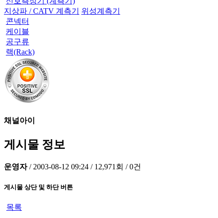
신호측정기 (계측기)
지상파 / CATV 계측기
위성계측기
콘넥터
케이블
공구류
랙(Rack)
채널아이
게시물 정보
운영자
/
2003-08-12 09:24
/
12,971회
/
0건
게시물 상단 및 하단 버튼
목록