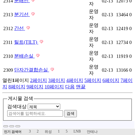
분배선
2314
02-13
12073
0
자
운영
분기선
2313
02-13
13464
0
자
운영
간선
2312
02-13
12419
0
자
운영
틸트(TILT)
2311
02-13
12734
0
자
운영
분배손실
2310
02-13
11919
0
자
운영
단자간결합손실
2309
02-13
13166
0
자
열린
1
페이지
2
페이지
3
페이지
4
페이지
5
페이지
6
페이지
7
페이
지
8
페이지
9
페이지
10
페이지
다음
맨끝
게시물 검색
검색대상
검색
3
2
1
5
LNB
위성
안테나
인기 검색어