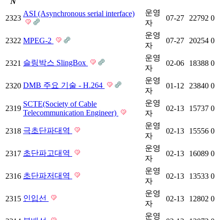
N
운영
ASI (Asynchronous serial interface)
2323
07-27
22792
0
자
운영
2322
MPEG-2
07-27
20254
0
자
운영
슬링박스 SlingBox
2321
02-06
18388
0
자
운영
DMB 주요 기술 - H.264
2320
01-12
23840
0
자
운영
SCTE(Society of Cable
2319
02-13
15737
0
Telecommunication Engineer)
자
운영
극초단파대역
2318
02-13
15556
0
자
운영
초단파고대역
2317
02-13
16089
0
자
운영
초단파저대역
2316
02-13
13533
0
자
운영
인입선
2315
02-13
12802
0
자
운영