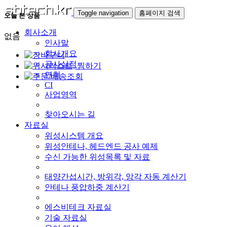
Toggle navigation
홈페이지 검색
오늘 본 상품
회사소개
없음
인사말
회사개요
공사실적
연혁
CI
사업영역
찾아오시는 길
자료실
위성시스템 개요
위성안테나, 헤드엔드 공사 예제
수신 가능한 위성목록 및 자료
태양간섭시간, 방위각, 앙각 자동 계산기
안테나 풍압하중 계산기
에스비테크 자료실
기술 자료실