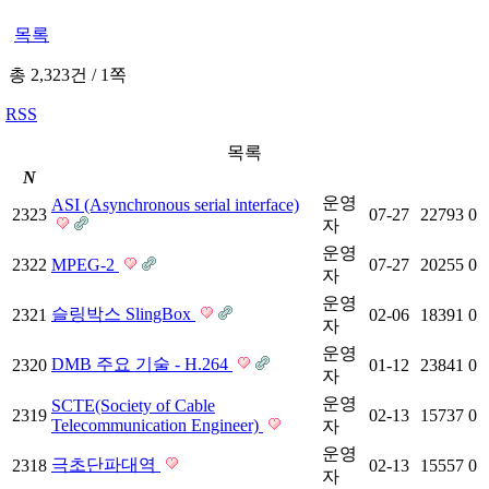
목록
총 2,323건
/
1쪽
RSS
목록
N
운영
ASI (Asynchronous serial interface)
2323
07-27
22793
0
자
운영
2322
MPEG-2
07-27
20255
0
자
운영
슬링박스 SlingBox
2321
02-06
18391
0
자
운영
DMB 주요 기술 - H.264
2320
01-12
23841
0
자
운영
SCTE(Society of Cable
2319
02-13
15737
0
Telecommunication Engineer)
자
운영
극초단파대역
2318
02-13
15557
0
자