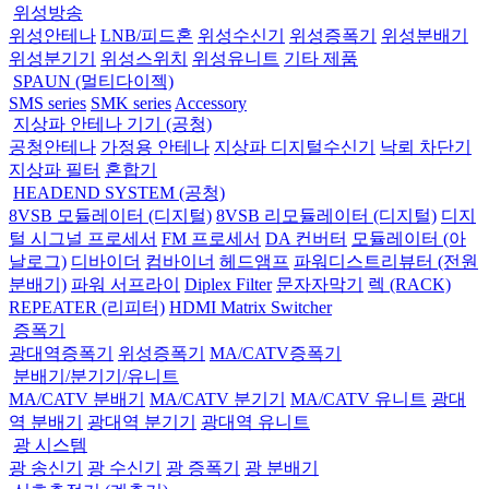
위성방송
위성안테나
LNB/피드혼
위성수신기
위성증폭기
위성분배기
위성분기기
위성스위치
위성유니트
기타 제품
SPAUN (멀티다이젝)
SMS series
SMK series
Accessory
지상파 안테나 기기 (공청)
공청안테나
가정용 안테나
지상파 디지털수신기
낙뢰 차단기
지상파 필터
혼합기
HEADEND SYSTEM (공청)
8VSB 모듈레이터 (디지털)
8VSB 리모듈레이터 (디지털)
디지
털 시그널 프로세서
FM 프로세서
DA 컨버터
모듈레이터 (아
날로그)
디바이더
컴바이너
헤드앰프
파워디스트리뷰터 (전원
분배기)
파워 서프라이
Diplex Filter
문자자막기
렉 (RACK)
REPEATER (리피터)
HDMI Matrix Switcher
증폭기
광대역증폭기
위성증폭기
MA/CATV증폭기
분배기/분기기/유니트
MA/CATV 분배기
MA/CATV 분기기
MA/CATV 유니트
광대
역 분배기
광대역 분기기
광대역 유니트
광 시스템
광 송신기
광 수신기
광 증폭기
광 분배기