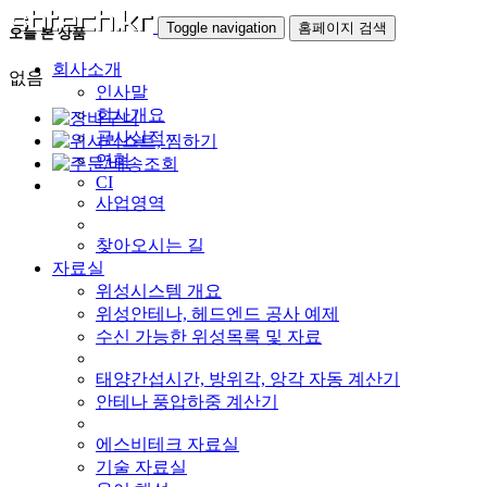
Toggle navigation
홈페이지 검색
오늘 본 상품
회사소개
없음
인사말
회사개요
공사실적
연혁
CI
사업영역
찾아오시는 길
자료실
위성시스템 개요
위성안테나, 헤드엔드 공사 예제
수신 가능한 위성목록 및 자료
태양간섭시간, 방위각, 앙각 자동 계산기
안테나 풍압하중 계산기
에스비테크 자료실
기술 자료실