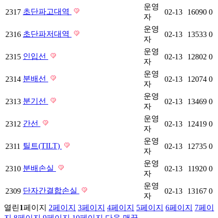
운영
초단파고대역
2317
02-13
16090
0
자
운영
초단파저대역
2316
02-13
13533
0
자
운영
인입선
2315
02-13
12802
0
자
운영
분배선
2314
02-13
12074
0
자
운영
분기선
2313
02-13
13469
0
자
운영
간선
2312
02-13
12419
0
자
운영
틸트(TILT)
2311
02-13
12735
0
자
운영
분배손실
2310
02-13
11920
0
자
운영
단자간결합손실
2309
02-13
13167
0
자
열린
1
페이지
2
페이지
3
페이지
4
페이지
5
페이지
6
페이지
7
페이
지
8
페이지
9
페이지
10
페이지
다음
맨끝