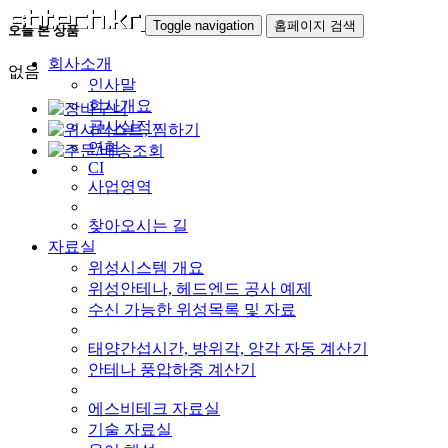
Toggle navigation
홈페이지 검색
오늘 본 상품
회사소개
없음
인사말
회사개요
공사실적
연혁
CI
사업영역
찾아오시는 길
자료실
위성시스템 개요
위성안테나, 헤드엔드 공사 예제
수신 가능한 위성목록 및 자료
태양간섭시간, 방위각, 앙각 자동 계산기
안테나 풍압하중 계산기
에스비테크 자료실
기술 자료실