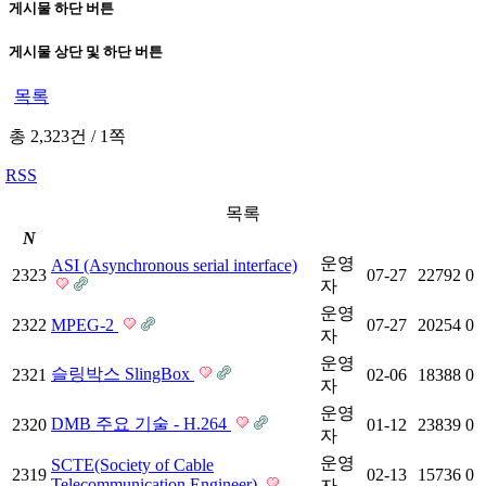
게시물 하단 버튼
게시물 상단 및 하단 버튼
목록
총 2,323건
/
1쪽
RSS
목록
N
운영
ASI (Asynchronous serial interface)
2323
07-27
22792
0
자
운영
2322
MPEG-2
07-27
20254
0
자
운영
슬링박스 SlingBox
2321
02-06
18388
0
자
운영
DMB 주요 기술 - H.264
2320
01-12
23839
0
자
운영
SCTE(Society of Cable
2319
02-13
15736
0
Telecommunication Engineer)
자