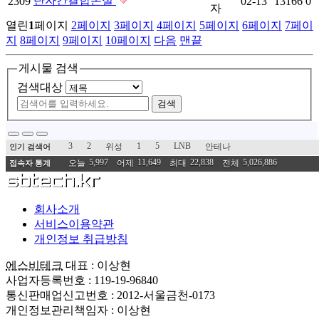
단자간결합손실
2309
02-13
13166
0
자
열린
1
페이지
2
페이지
3
페이지
4
페이지
5
페이지
6
페이지
7
페이
지
8
페이지
9
페이지
10
페이지
다음
맨끝
게시물 검색
검색대상
검색
3
2
1
5
LNB
위성
안테나
인기 검색어
5,997
11,649
22,838
5,026,886
오늘
어제
최대
전체
접속자 통계
회사소개
서비스이용약관
개인정보 취급방침
에스비테크
대표 : 이상현
사업자등록번호 : 119-19-96840
통신판매업신고번호 : 2012-서울금천-0173
개인정보관리책임자 : 이상현