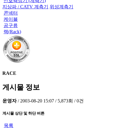
신호측정기 (계측기)
지상파 / CATV 계측기
위성계측기
콘넥터
케이블
공구류
랙(Rack)
RACE
게시물 정보
운영자
/
2003-08-20 15:07
/
5,873회
/
0건
게시물 상단 및 하단 버튼
목록