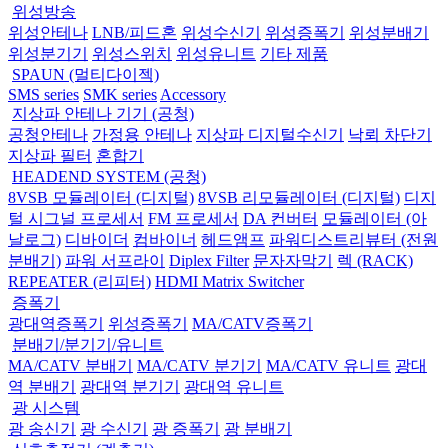
위성방송
위성안테나
LNB/피드혼
위성수신기
위성증폭기
위성분배기
위성분기기
위성스위치
위성유니트
기타 제품
SPAUN (멀티다이젝)
SMS series
SMK series
Accessory
지상파 안테나 기기 (공청)
공청안테나
가정용 안테나
지상파 디지털수신기
낙뢰 차단기
지상파 필터
혼합기
HEADEND SYSTEM (공청)
8VSB 모듈레이터 (디지털)
8VSB 리모듈레이터 (디지털)
디지
털 시그널 프로세서
FM 프로세서
DA 컨버터
모듈레이터 (아
날로그)
디바이더
컴바이너
헤드앰프
파워디스트리뷰터 (전원
분배기)
파워 서프라이
Diplex Filter
문자자막기
렉 (RACK)
REPEATER (리피터)
HDMI Matrix Switcher
증폭기
광대역증폭기
위성증폭기
MA/CATV증폭기
분배기/분기기/유니트
MA/CATV 분배기
MA/CATV 분기기
MA/CATV 유니트
광대
역 분배기
광대역 분기기
광대역 유니트
광 시스템
광 송신기
광 수신기
광 증폭기
광 분배기