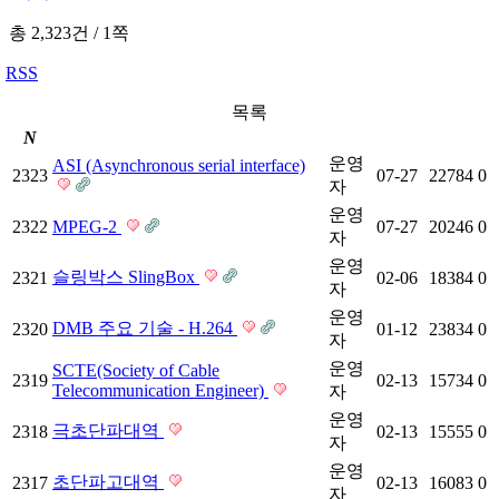
총 2,323건
/
1쪽
RSS
목록
N
운영
ASI (Asynchronous serial interface)
2323
07-27
22784
0
자
운영
2322
MPEG-2
07-27
20246
0
자
운영
슬링박스 SlingBox
2321
02-06
18384
0
자
운영
DMB 주요 기술 - H.264
2320
01-12
23834
0
자
운영
SCTE(Society of Cable
2319
02-13
15734
0
Telecommunication Engineer)
자
운영
극초단파대역
2318
02-13
15555
0
자
운영
초단파고대역
2317
02-13
16083
0
자