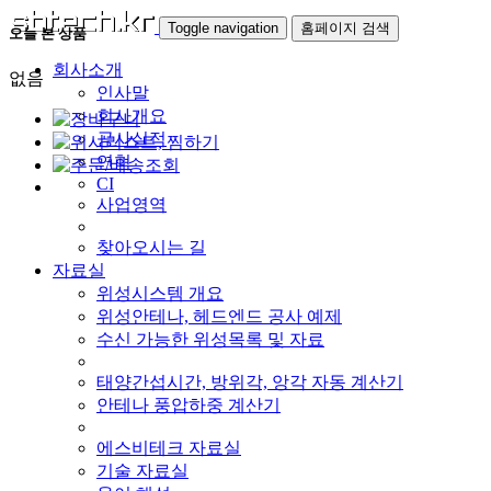
Toggle navigation
홈페이지 검색
오늘 본 상품
회사소개
없음
인사말
회사개요
공사실적
연혁
CI
사업영역
찾아오시는 길
자료실
위성시스템 개요
위성안테나, 헤드엔드 공사 예제
수신 가능한 위성목록 및 자료
태양간섭시간, 방위각, 앙각 자동 계산기
안테나 풍압하중 계산기
에스비테크 자료실
기술 자료실