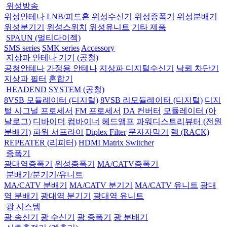
위성방송
위성안테나
LNB/피드혼
위성수신기
위성증폭기
위성분배기
위성분기기
위성스위치
위성유니트
기타 제품
SPAUN (멀티다이젝)
SMS series
SMK series
Accessory
지상파 안테나 기기 (공청)
공청안테나
가정용 안테나
지상파 디지털수신기
낙뢰 차단기
지상파 필터
혼합기
HEADEND SYSTEM (공청)
8VSB 모듈레이터 (디지털)
8VSB 리모듈레이터 (디지털)
디지
털 시그널 프로세서
FM 프로세서
DA 컨버터
모듈레이터 (아
날로그)
디바이더
컴바이너
헤드앰프
파워디스트리뷰터 (전원
분배기)
파워 서프라이
Diplex Filter
문자자막기
렉 (RACK)
REPEATER (리피터)
HDMI Matrix Switcher
증폭기
광대역증폭기
위성증폭기
MA/CATV증폭기
분배기/분기기/유니트
MA/CATV 분배기
MA/CATV 분기기
MA/CATV 유니트
광대
역 분배기
광대역 분기기
광대역 유니트
광 시스템
광 송신기
광 수신기
광 증폭기
광 분배기