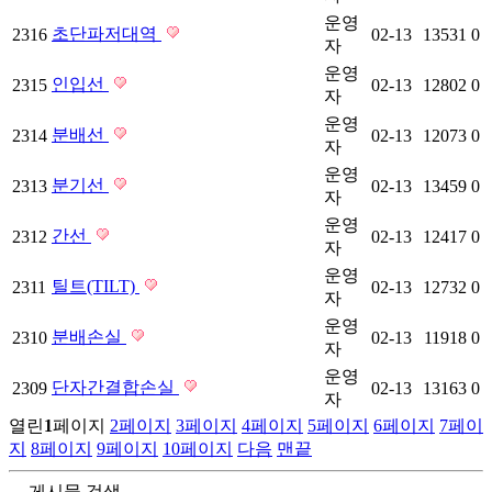
운영
초단파저대역
2316
02-13
13531
0
자
운영
인입선
2315
02-13
12802
0
자
운영
분배선
2314
02-13
12073
0
자
운영
분기선
2313
02-13
13459
0
자
운영
간선
2312
02-13
12417
0
자
운영
틸트(TILT)
2311
02-13
12732
0
자
운영
분배손실
2310
02-13
11918
0
자
운영
단자간결합손실
2309
02-13
13163
0
자
열린
1
페이지
2
페이지
3
페이지
4
페이지
5
페이지
6
페이지
7
페이
지
8
페이지
9
페이지
10
페이지
다음
맨끝
게시물 검색