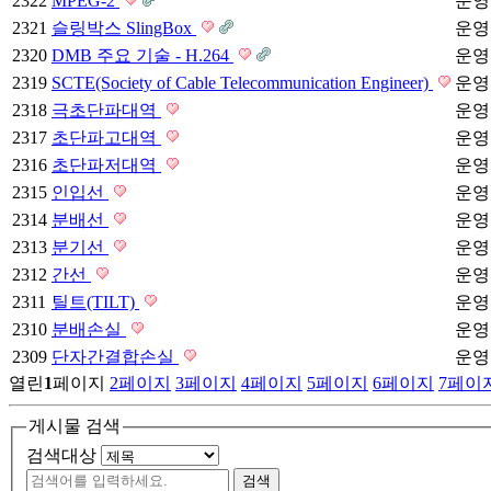
2322
MPEG-2
운영
2321
슬링박스 SlingBox
운영
2320
DMB 주요 기술 - H.264
운영
2319
SCTE(Society of Cable Telecommunication Engineer)
운영
2318
극초단파대역
운영
2317
초단파고대역
운영
2316
초단파저대역
운영
2315
인입선
운영
2314
분배선
운영
2313
분기선
운영
2312
간선
운영
2311
틸트(TILT)
운영
2310
분배손실
운영
2309
단자간결합손실
운영
열린
1
페이지
2
페이지
3
페이지
4
페이지
5
페이지
6
페이지
7
페이
게시물 검색
검색대상
검색