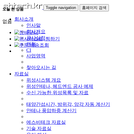
Toggle navigation
홈페이지 검색
오늘 본 상품
회사소개
없음
인사말
회사개요
공사실적
연혁
CI
사업영역
찾아오시는 길
자료실
위성시스템 개요
위성안테나, 헤드엔드 공사 예제
수신 가능한 위성목록 및 자료
태양간섭시간, 방위각, 앙각 자동 계산기
안테나 풍압하중 계산기
에스비테크 자료실
기술 자료실