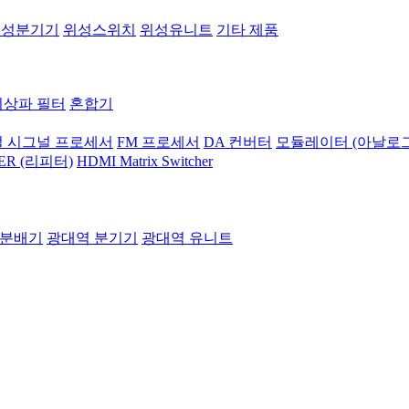
위성분기기
위성스위치
위성유니트
기타 제품
지상파 필터
혼합기
 시그널 프로세서
FM 프로세서
DA 컨버터
모듈레이터 (아날로그
ER (리피터)
HDMI Matrix Switcher
 분배기
광대역 분기기
광대역 유니트