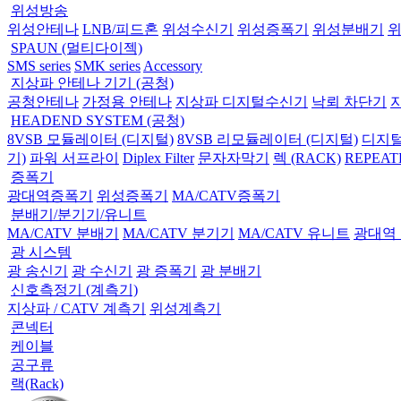
위성방송
위성안테나
LNB/피드혼
위성수신기
위성증폭기
위성분배기
SPAUN (멀티다이젝)
SMS series
SMK series
Accessory
지상파 안테나 기기 (공청)
공청안테나
가정용 안테나
지상파 디지털수신기
낙뢰 차단기
HEADEND SYSTEM (공청)
8VSB 모듈레이터 (디지털)
8VSB 리모듈레이터 (디지털)
디지털
기)
파워 서프라이
Diplex Filter
문자자막기
렉 (RACK)
REPEAT
증폭기
광대역증폭기
위성증폭기
MA/CATV증폭기
분배기/분기기/유니트
MA/CATV 분배기
MA/CATV 분기기
MA/CATV 유니트
광대역
광 시스템
광 송신기
광 수신기
광 증폭기
광 분배기
신호측정기 (계측기)
지상파 / CATV 계측기
위성계측기
콘넥터
케이블
공구류
랙(Rack)