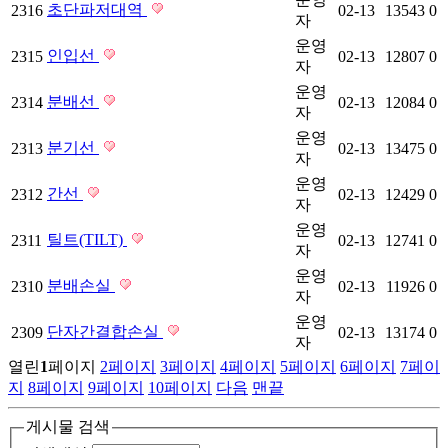
초단파저대역
2316
02-13
13543
0
자
운영
인입선
2315
02-13
12807
0
자
운영
분배선
2314
02-13
12084
0
자
운영
분기선
2313
02-13
13475
0
자
운영
간선
2312
02-13
12429
0
자
운영
틸트(TILT)
2311
02-13
12741
0
자
운영
분배손실
2310
02-13
11926
0
자
운영
단자간결합손실
2309
02-13
13174
0
자
열린
1
페이지
2
페이지
3
페이지
4
페이지
5
페이지
6
페이지
7
페이
지
8
페이지
9
페이지
10
페이지
다음
맨끝
게시물 검색