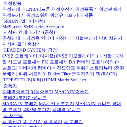
위성방송
위성안테나
LNB/피드혼
위성수신기
위성증폭기
위성분배기
위성분기기
위성스위치
위성유니트
기타 제품
SPAUN (멀티다이젝)
SMS series
SMK series
Accessory
지상파 안테나 기기 (공청)
공청안테나
가정용 안테나
지상파 디지털수신기
낙뢰 차단기
지상파 필터
혼합기
HEADEND SYSTEM (공청)
8VSB 모듈레이터 (디지털)
8VSB 리모듈레이터 (디지털)
디지
털 시그널 프로세서
FM 프로세서
DA 컨버터
모듈레이터 (아
날로그)
디바이더
컴바이너
헤드앰프
파워디스트리뷰터 (전원
분배기)
파워 서프라이
Diplex Filter
문자자막기
렉 (RACK)
REPEATER (리피터)
HDMI Matrix Switcher
증폭기
광대역증폭기
위성증폭기
MA/CATV증폭기
분배기/분기기/유니트
MA/CATV 분배기
MA/CATV 분기기
MA/CATV 유니트
광대
역 분배기
광대역 분기기
광대역 유니트
광 시스템
광 송신기
광 수신기
광 증폭기
광 분배기