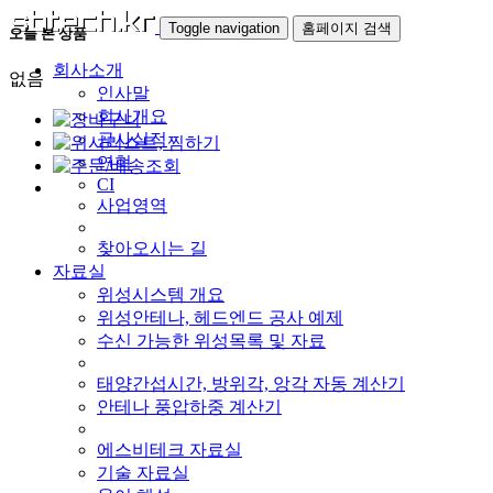
Toggle navigation
홈페이지 검색
오늘 본 상품
회사소개
없음
인사말
회사개요
공사실적
연혁
CI
사업영역
찾아오시는 길
자료실
위성시스템 개요
위성안테나, 헤드엔드 공사 예제
수신 가능한 위성목록 및 자료
태양간섭시간, 방위각, 앙각 자동 계산기
안테나 풍압하중 계산기
에스비테크 자료실
기술 자료실