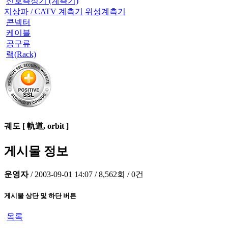
신호측정기 (계측기)
지상파 / CATV 계측기
위성계측기
콘넥터
케이블
공구류
랙(Rack)
궤도 [ 軌道, orbit ]
게시물 정보
운영자
/
2003-09-01 14:07
/
8,562회
/
0건
게시물 상단 및 하단 버튼
목록