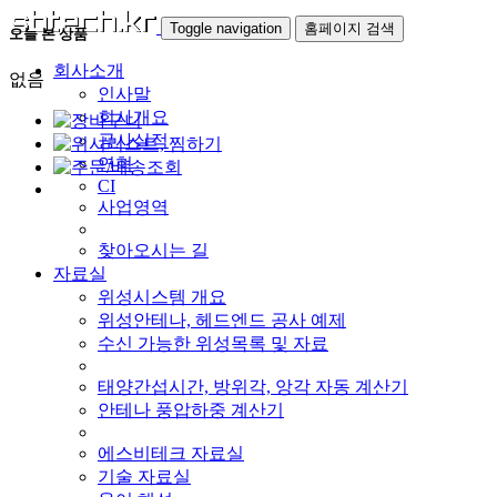
Toggle navigation
홈페이지 검색
오늘 본 상품
회사소개
없음
인사말
회사개요
공사실적
연혁
CI
사업영역
찾아오시는 길
자료실
위성시스템 개요
위성안테나, 헤드엔드 공사 예제
수신 가능한 위성목록 및 자료
태양간섭시간, 방위각, 앙각 자동 계산기
안테나 풍압하중 계산기
에스비테크 자료실
기술 자료실