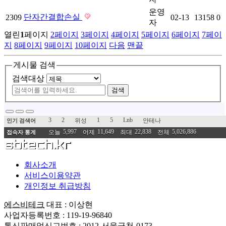
운영
단자간결합손실
2309
02-13
13158
0
자
열린
1
페이지
2
페이지
3
페이지
4
페이지
5
페이지
6
페이지
7
페이
지
8
페이지
9
페이지
10
페이지
다음
맨끝
게시물 검색
검색대상
검색
3
2
1
5
Lnb
위성
안테나
인기 검색어
5,997
11,649
22,838
5,026,886
오늘
어제
최대
전체
접속자 통계
회사소개
서비스이용약관
개인정보 취급방침
에스비테크
대표 : 이상현
사업자등록번호 : 119-19-96840
통신판매업신고번호 : 2012-서울금천-0173