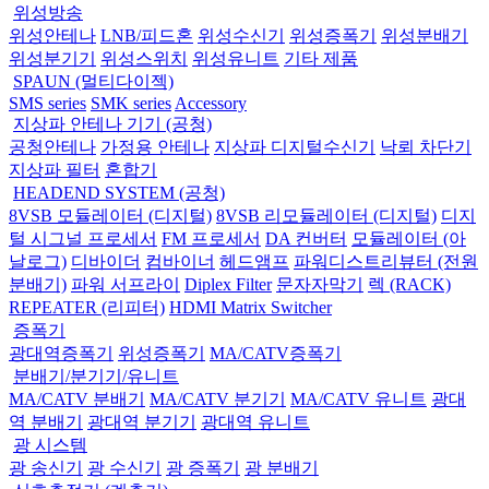
위성방송
위성안테나
LNB/피드혼
위성수신기
위성증폭기
위성분배기
위성분기기
위성스위치
위성유니트
기타 제품
SPAUN (멀티다이젝)
SMS series
SMK series
Accessory
지상파 안테나 기기 (공청)
공청안테나
가정용 안테나
지상파 디지털수신기
낙뢰 차단기
지상파 필터
혼합기
HEADEND SYSTEM (공청)
8VSB 모듈레이터 (디지털)
8VSB 리모듈레이터 (디지털)
디지
털 시그널 프로세서
FM 프로세서
DA 컨버터
모듈레이터 (아
날로그)
디바이더
컴바이너
헤드앰프
파워디스트리뷰터 (전원
분배기)
파워 서프라이
Diplex Filter
문자자막기
렉 (RACK)
REPEATER (리피터)
HDMI Matrix Switcher
증폭기
광대역증폭기
위성증폭기
MA/CATV증폭기
분배기/분기기/유니트
MA/CATV 분배기
MA/CATV 분기기
MA/CATV 유니트
광대
역 분배기
광대역 분기기
광대역 유니트
광 시스템
광 송신기
광 수신기
광 증폭기
광 분배기