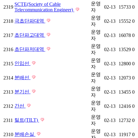
운영
SCTE(Society of Cable
2319
02-13
15733
0
Telecommunication Engineer)
자
운영
극초단파대역
2318
02-13
15552
0
자
운영
초단파고대역
2317
02-13
16078
0
자
운영
초단파저대역
2316
02-13
13529
0
자
운영
인입선
2315
02-13
12800
0
자
운영
분배선
2314
02-13
12073
0
자
운영
분기선
2313
02-13
13455
0
자
운영
간선
2312
02-13
12416
0
자
운영
틸트(TILT)
2311
02-13
12732
0
자
운영
분배손실
2310
02-13
11917
0
자