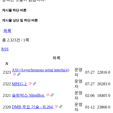
게시물 하단 버튼
게시물 상단 및 하단 버튼
목록
총 2,323건
/
1쪽
RSS
목록
N
운영
ASI (Asynchronous serial interface)
2323
07-27
22816
0
자
운영
2322
MPEG-2
07-27
20283
0
자
운영
슬링박스 SlingBox
2321
02-06
18405
0
자
운영
DMB 주요 기술 - H.264
2320
01-12
23860
0
자