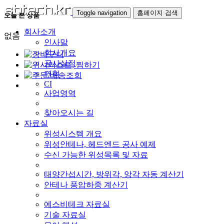
Toggle navigation
홈페이지 검색
오늘 본 상품
회사소개
없음
인사말
회사개요
공사실적
연혁
CI
사업영역
찾아오시는 길
자료실
위성시스템 개요
위성안테나, 헤드엔드 공사 예제
수신 가능한 위성목록 및 자료
태양간섭시간, 방위각, 앙각 자동 계산기
안테나 풍압하중 계산기
에스비테크 자료실
기술 자료실