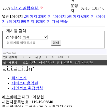
운영
단자간결합손실
2309
02-13
13174
0
자
열린
1
페이지
2
페이지
3
페이지
4
페이지
5
페이지
6
페이지
7
페이
지
8
페이지
9
페이지
10
페이지
다음
맨끝
게시물 검색
검색대상
검색
3
2
1
5
Lnb
4
위성
인기 검색어
5,997
11,649
22,838
5,026,886
오늘
어제
최대
전체
접속자 통계
회사소개
서비스이용약관
개인정보 취급방침
에스비테크
대표 : 이상현
사업자등록번호 : 119-19-96840
통신판매업신고번호 : 2012-서울금천-0173