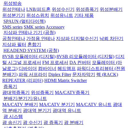
위성방송
위성안테나
LNB/피드혼
위성수신기
위성증폭기
위성분배기
위성분기기
위성스위치
위성유니트
기타 제품
SPAUN (멀티다이젝)
SMS series
SMK series
Accessory
지상파 안테나 기기 (공청)
공청안테나
가정용 안테나
지상파 디지털수신기
낙뢰 차단기
지상파 필터
혼합기
HEADEND SYSTEM (공청)
8VSB 모듈레이터 (디지털)
8VSB 리모듈레이터 (디지털)
디지
털 시그널 프로세서
FM 프로세서
DA 컨버터
모듈레이터 (아
날로그)
디바이더
컴바이너
헤드앰프
파워디스트리뷰터 (전원
분배기)
파워 서프라이
Diplex Filter
문자자막기
렉 (RACK)
REPEATER (리피터)
HDMI Matrix Switcher
증폭기
광대역증폭기
위성증폭기
MA/CATV증폭기
분배기/분기기/유니트
MA/CATV 분배기
MA/CATV 분기기
MA/CATV 유니트
광대
역 분배기
광대역 분기기
광대역 유니트
광 시스템
광 송신기
광 수신기
광 증폭기
광 분배기