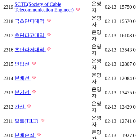
운영
SCTE(Society of Cable
2319
02-13
15750
0
Telecommunication Engineer)
자
운영
극초단파대역
2318
02-13
15570
0
자
운영
초단파고대역
2317
02-13
16108
0
자
운영
초단파저대역
2316
02-13
13543
0
자
운영
인입선
2315
02-13
12807
0
자
운영
분배선
2314
02-13
12084
0
자
운영
분기선
2313
02-13
13475
0
자
운영
간선
2312
02-13
12429
0
자
운영
틸트(TILT)
2311
02-13
12741
0
자
운영
분배손실
2310
02-13
11927
0
자