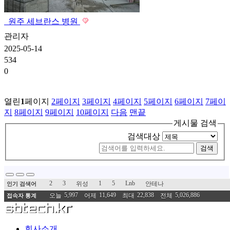
원주 세브란스 병원
관리자
2025-05-14
534
0
열린
1
페이지
2
페이지
3
페이지
4
페이지
5
페이지
6
페이지
7
페이
지
8
페이지
9
페이지
10
페이지
다음
맨끝
게시물 검색
검색대상
검색
2
3
1
5
Lnb
위성
안테나
인기 검색어
5,997
11,649
22,838
5,026,886
오늘
어제
최대
전체
접속자 통계
회사소개