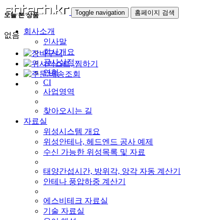
Toggle navigation
홈페이지 검색
오늘 본 상품
회사소개
없음
인사말
회사개요
공사실적
연혁
CI
사업영역
찾아오시는 길
자료실
위성시스템 개요
위성안테나, 헤드엔드 공사 예제
수신 가능한 위성목록 및 자료
태양간섭시간, 방위각, 앙각 자동 계산기
안테나 풍압하중 계산기
에스비테크 자료실
기술 자료실