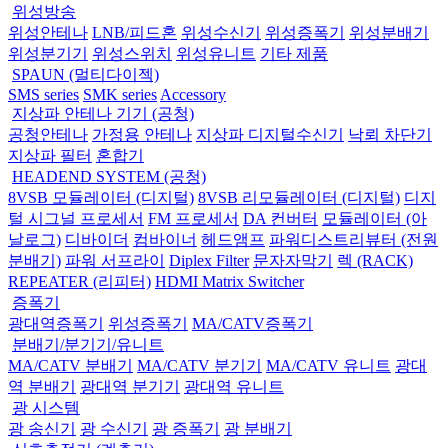
위성방송
위성안테나
LNB/피드혼
위성수신기
위성증폭기
위성분배기
위성분기기
위성스위치
위성유니트
기타 제품
SPAUN (멀티다이젝)
SMS series
SMK series
Accessory
지상파 안테나 기기 (공청)
공청안테나
가정용 안테나
지상파 디지털수신기
낙뢰 차단기
지상파 필터
혼합기
HEADEND SYSTEM (공청)
8VSB 모듈레이터 (디지털)
8VSB 리모듈레이터 (디지털)
디지
털 시그널 프로세서
FM 프로세서
DA 컨버터
모듈레이터 (아
날로그)
디바이더
컴바이너
헤드앰프
파워디스트리뷰터 (전원
분배기)
파워 서프라이
Diplex Filter
문자자막기
렉 (RACK)
REPEATER (리피터)
HDMI Matrix Switcher
증폭기
광대역증폭기
위성증폭기
MA/CATV증폭기
분배기/분기기/유니트
MA/CATV 분배기
MA/CATV 분기기
MA/CATV 유니트
광대
역 분배기
광대역 분기기
광대역 유니트
광 시스템
광 송신기
광 수신기
광 증폭기
광 분배기