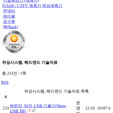
신호측정기 (계측기)
지상파 / CATV 계측기
위성계측기
콘넥터
케이블
공구류
랙(Rack)
위성시스템, 헤드엔드 기술자료
총 233건
/
1쪽
RSS
위성시스템, 헤드엔드 기술자료 목록
N
운
방위각, 앙각, LNB 기울기(Skew,
233
영
12-10
19187
0
LNB Tilt)