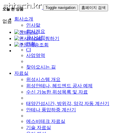
Toggle navigation
홈페이지 검색
오늘 본 상품
회사소개
없음
인사말
회사개요
공사실적
연혁
CI
사업영역
찾아오시는 길
자료실
위성시스템 개요
위성안테나, 헤드엔드 공사 예제
수신 가능한 위성목록 및 자료
태양간섭시간, 방위각, 앙각 자동 계산기
안테나 풍압하중 계산기
에스비테크 자료실
기술 자료실