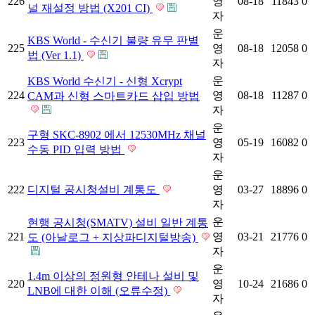
226
영
08-18
11843
0
널 재설정 방법 (X201 CI)
자
운
KBS World - 수신기 불량 유무 판별
225
영
08-18
12058
0
법 (Ver 1.1)
자
운
KBS World 수신기 - 신형 Xcrypt
224
영
08-18
11287
0
CAM과 신형 스마트카드 삽입 방법
자
운
구형 SKC-8902 에서 12530MHz 채널
223
영
05-19
16082
0
수동 PID 입력 방법
자
운
222
디지털 공시청설비 계통도
영
03-27
18896
0
자
운
현행 공시청(SMATV) 설비 일반 계통
221
영
03-21
21776
0
도 (아날로그 + 지상파디지털방송)
자
운
1.4m 이상의 정원형 안테나 설비 및
220
영
10-24
21686
0
LNB에 대한 이해 (오류수정)
자