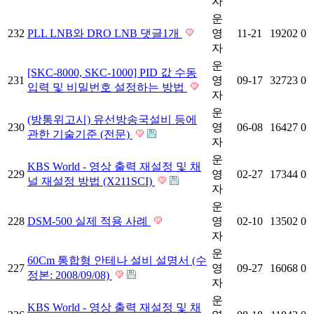
자
운
232
PLL LNB와 DRO LNB
댓글
1
개
영
11-21
19202
0
자
운
[SKC-8000, SKC-1000] PID 값 수동
231
영
09-17
32723
0
입력 및 비밀번호 설정하는 방법
자
운
(방통위고시) 유선방송국설비 등에
230
영
06-08
16427
0
관한 기술기준 (전문)
자
운
KBS World - 영상 출력 재설정 및 채
229
영
02-27
17344
0
널 재설정 방법 (X211SCI)
자
운
228
DSM-500 실제 적용 사례
영
02-10
13502
0
자
운
60Cm 통합형 안테나 설비 설명서 (수
227
영
09-27
16068
0
정본: 2008/09/08)
자
운
KBS World - 영상 출력 재설정 및 채