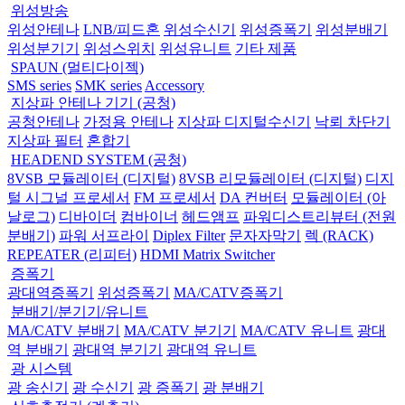
위성방송
위성안테나
LNB/피드혼
위성수신기
위성증폭기
위성분배기
위성분기기
위성스위치
위성유니트
기타 제품
SPAUN (멀티다이젝)
SMS series
SMK series
Accessory
지상파 안테나 기기 (공청)
공청안테나
가정용 안테나
지상파 디지털수신기
낙뢰 차단기
지상파 필터
혼합기
HEADEND SYSTEM (공청)
8VSB 모듈레이터 (디지털)
8VSB 리모듈레이터 (디지털)
디지
털 시그널 프로세서
FM 프로세서
DA 컨버터
모듈레이터 (아
날로그)
디바이더
컴바이너
헤드앰프
파워디스트리뷰터 (전원
분배기)
파워 서프라이
Diplex Filter
문자자막기
렉 (RACK)
REPEATER (리피터)
HDMI Matrix Switcher
증폭기
광대역증폭기
위성증폭기
MA/CATV증폭기
분배기/분기기/유니트
MA/CATV 분배기
MA/CATV 분기기
MA/CATV 유니트
광대
역 분배기
광대역 분기기
광대역 유니트
광 시스템
광 송신기
광 수신기
광 증폭기
광 분배기