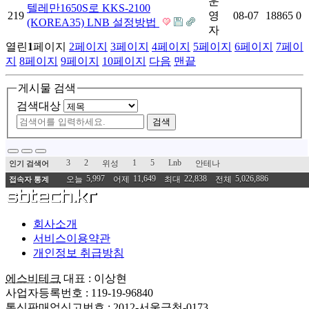
운
텔레만1650S로 KKS-2100
219
영
08-07
18865
0
(KOREA35) LNB 설정방법
자
열린
1
페이지
2
페이지
3
페이지
4
페이지
5
페이지
6
페이지
7
페이
지
8
페이지
9
페이지
10
페이지
다음
맨끝
게시물 검색
검색대상
검색
3
2
1
5
Lnb
위성
안테나
인기 검색어
5,997
11,649
22,838
5,026,886
오늘
어제
최대
전체
접속자 통계
회사소개
서비스이용약관
개인정보 취급방침
에스비테크
대표 : 이상현
사업자등록번호 : 119-19-96840
통신판매업신고번호 : 2012-서울금천-0173