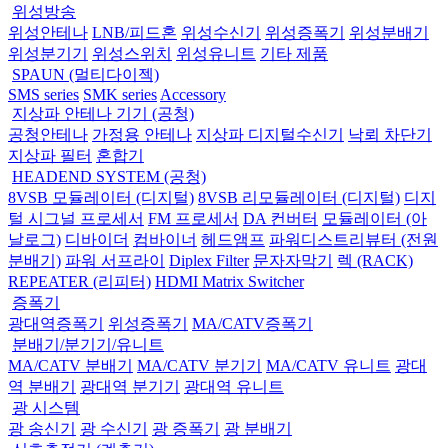
위성방송
위성안테나
LNB/피드혼
위성수신기
위성증폭기
위성분배기
위성분기기
위성스위치
위성유니트
기타 제품
SPAUN (멀티다이젝)
SMS series
SMK series
Accessory
지상파 안테나 기기 (공청)
공청안테나
가정용 안테나
지상파 디지털수신기
낙뢰 차단기
지상파 필터
혼합기
HEADEND SYSTEM (공청)
8VSB 모듈레이터 (디지털)
8VSB 리모듈레이터 (디지털)
디지
털 시그널 프로세서
FM 프로세서
DA 컨버터
모듈레이터 (아
날로그)
디바이더
컴바이너
헤드앰프
파워디스트리뷰터 (전원
분배기)
파워 서프라이
Diplex Filter
문자자막기
렉 (RACK)
REPEATER (리피터)
HDMI Matrix Switcher
증폭기
광대역증폭기
위성증폭기
MA/CATV증폭기
분배기/분기기/유니트
MA/CATV 분배기
MA/CATV 분기기
MA/CATV 유니트
광대
역 분배기
광대역 분기기
광대역 유니트
광 시스템
광 송신기
광 수신기
광 증폭기
광 분배기