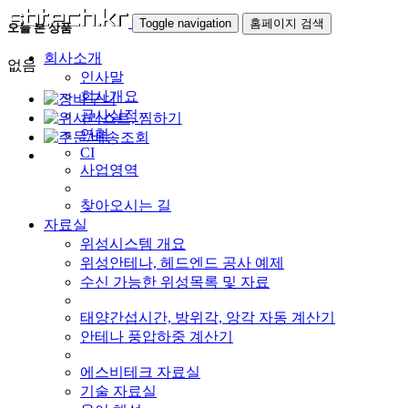
Toggle navigation
홈페이지 검색
오늘 본 상품
회사소개
없음
인사말
회사개요
공사실적
연혁
CI
사업영역
찾아오시는 길
자료실
위성시스템 개요
위성안테나, 헤드엔드 공사 예제
수신 가능한 위성목록 및 자료
태양간섭시간, 방위각, 앙각 자동 계산기
안테나 풍압하중 계산기
에스비테크 자료실
기술 자료실