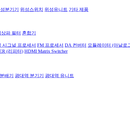
위성분기기
위성스위치
위성유니트
기타 제품
지상파 필터
혼합기
 시그널 프로세서
FM 프로세서
DA 컨버터
모듈레이터 (아날로그
ER (리피터)
HDMI Matrix Switcher
 분배기
광대역 분기기
광대역 유니트