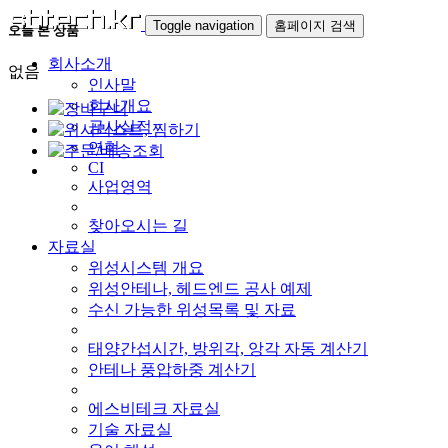
Toggle navigation
홈페이지 검색
오늘 본 상품
회사소개
없음
인사말
회사개요
공사실적
연혁
CI
사업영역
찾아오시는 길
자료실
위성시스템 개요
위성안테나, 헤드엔드 공사 예제
수신 가능한 위성목록 및 자료
태양간섭시간, 방위각, 앙각 자동 계산기
안테나 풍압하중 계산기
에스비테크 자료실
기술 자료실