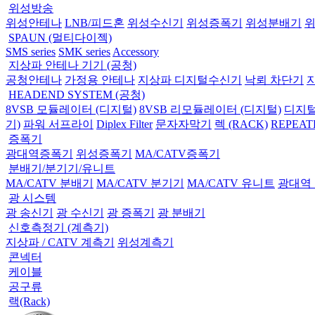
위성방송
위성안테나
LNB/피드혼
위성수신기
위성증폭기
위성분배기
SPAUN (멀티다이젝)
SMS series
SMK series
Accessory
지상파 안테나 기기 (공청)
공청안테나
가정용 안테나
지상파 디지털수신기
낙뢰 차단기
HEADEND SYSTEM (공청)
8VSB 모듈레이터 (디지털)
8VSB 리모듈레이터 (디지털)
디지털
기)
파워 서프라이
Diplex Filter
문자자막기
렉 (RACK)
REPEAT
증폭기
광대역증폭기
위성증폭기
MA/CATV증폭기
분배기/분기기/유니트
MA/CATV 분배기
MA/CATV 분기기
MA/CATV 유니트
광대역
광 시스템
광 송신기
광 수신기
광 증폭기
광 분배기
신호측정기 (계측기)
지상파 / CATV 계측기
위성계측기
콘넥터
케이블
공구류
랙(Rack)