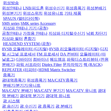
위성방송
위성안테나
LNB/피드혼
위성수신기
위성증폭기
위성분배기
위성분기기
위성스위치
위성유니트
기타 제품
SPAUN (멀티다이젝)
SMS series
SMK series
Accessory
지상파 안테나 기기 (공청)
공청안테나
가정용 안테나
지상파 디지털수신기
낙뢰 차단기
지상파 필터
혼합기
HEADEND SYSTEM (공청)
8VSB 모듈레이터 (디지털)
8VSB 리모듈레이터 (디지털)
디지
털 시그널 프로세서
FM 프로세서
DA 컨버터
모듈레이터 (아
날로그)
디바이더
컴바이너
헤드앰프
파워디스트리뷰터 (전원
분배기)
파워 서프라이
Diplex Filter
문자자막기
렉 (RACK)
REPEATER (리피터)
HDMI Matrix Switcher
증폭기
광대역증폭기
위성증폭기
MA/CATV증폭기
분배기/분기기/유니트
MA/CATV 분배기
MA/CATV 분기기
MA/CATV 유니트
광대
역 분배기
광대역 분기기
광대역 유니트
광 시스템
광 송신기
광 수신기
광 증폭기
광 분배기