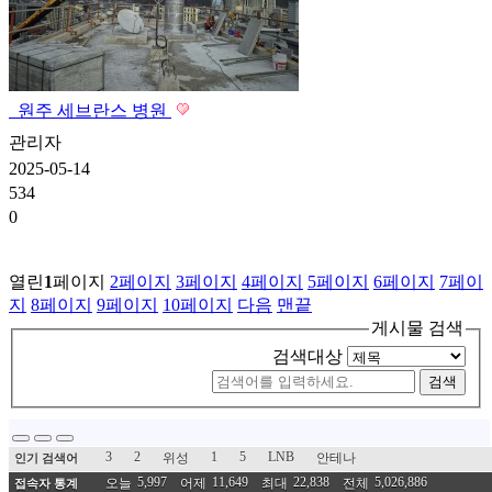
원주 세브란스 병원
관리자
2025-05-14
534
0
열린
1
페이지
2
페이지
3
페이지
4
페이지
5
페이지
6
페이지
7
페이
지
8
페이지
9
페이지
10
페이지
다음
맨끝
게시물 검색
검색대상
검색
3
2
1
5
LNB
위성
안테나
인기 검색어
5,997
11,649
22,838
5,026,886
오늘
어제
최대
전체
접속자 통계