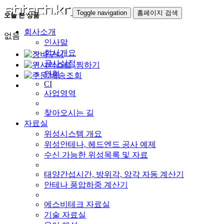
Toggle navigation
홈페이지 검색
오늘 본 상품
회사소개
없음
인사말
회사개요
공사실적
연혁
CI
사업영역
찾아오시는 길
자료실
위성시스템 개요
위성안테나, 헤드엔드 공사 예제
수신 가능한 위성목록 및 자료
태양간섭시간, 방위각, 앙각 자동 계산기
안테나 풍압하중 계산기
에스비테크 자료실
기술 자료실