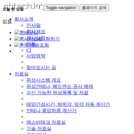
Toggle navigation
홈페이지 검색
오늘 본 상품
회사소개
없음
인사말
회사개요
공사실적
연혁
CI
사업영역
찾아오시는 길
자료실
위성시스템 개요
위성안테나, 헤드엔드 공사 예제
수신 가능한 위성목록 및 자료
태양간섭시간, 방위각, 앙각 자동 계산기
안테나 풍압하중 계산기
에스비테크 자료실
기술 자료실