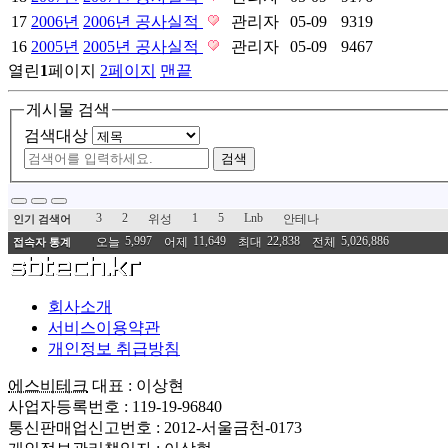
17
2006년
2006년 공사실적
관리자
05-09
9319
16
2005년
2005년 공사실적
관리자
05-09
9467
열린
1
페이지
2
페이지
맨끝
게시물 검색
검색대상
검색
3
2
1
5
Lnb
위성
안테나
인기 검색어
5,997
11,649
22,838
5,026,886
오늘
어제
최대
전체
접속자 통계
회사소개
서비스이용약관
개인정보 취급방침
에스비테크
대표 : 이상현
사업자등록번호 : 119-19-96840
통신판매업신고번호 : 2012-서울금천-0173