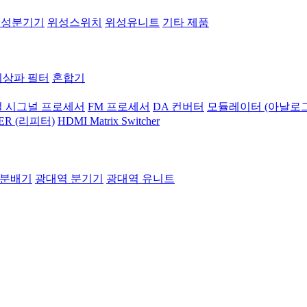
위성분기기
위성스위치
위성유니트
기타 제품
지상파 필터
혼합기
 시그널 프로세서
FM 프로세서
DA 컨버터
모듈레이터 (아날로그
ER (리피터)
HDMI Matrix Switcher
 분배기
광대역 분기기
광대역 유니트