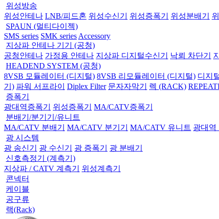
위성방송
위성안테나
LNB/피드혼
위성수신기
위성증폭기
위성분배기
SPAUN (멀티다이젝)
SMS series
SMK series
Accessory
지상파 안테나 기기 (공청)
공청안테나
가정용 안테나
지상파 디지털수신기
낙뢰 차단기
HEADEND SYSTEM (공청)
8VSB 모듈레이터 (디지털)
8VSB 리모듈레이터 (디지털)
디지털
기)
파워 서프라이
Diplex Filter
문자자막기
렉 (RACK)
REPEAT
증폭기
광대역증폭기
위성증폭기
MA/CATV증폭기
분배기/분기기/유니트
MA/CATV 분배기
MA/CATV 분기기
MA/CATV 유니트
광대역
광 시스템
광 송신기
광 수신기
광 증폭기
광 분배기
신호측정기 (계측기)
지상파 / CATV 계측기
위성계측기
콘넥터
케이블
공구류
랙(Rack)