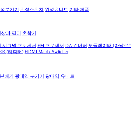
위성분기기
위성스위치
위성유니트
기타 제품
지상파 필터
혼합기
 시그널 프로세서
FM 프로세서
DA 컨버터
모듈레이터 (아날로그
ER (리피터)
HDMI Matrix Switcher
 분배기
광대역 분기기
광대역 유니트