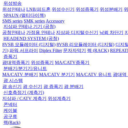
위성방송
위성안테나
LNB/피드혼
위성수신기
위성증폭기
위성분배기
SPAUN (멀티다이젝)
SMS series
SMK series
Accessory
지상파 안테나 기기 (공청)
공청안테나
가정용 안테나
지상파 디지털수신기
낙뢰 차단기
HEADEND SYSTEM (공청)
8VSB 모듈레이터 (디지털)
8VSB 리모듈레이터 (디지털)
디지털
기)
파워 서프라이
Diplex Filter
문자자막기
렉 (RACK)
REPEAT
증폭기
광대역증폭기
위성증폭기
MA/CATV증폭기
분배기/분기기/유니트
MA/CATV 분배기
MA/CATV 분기기
MA/CATV 유니트
광대역
광 시스템
광 송신기
광 수신기
광 증폭기
광 분배기
신호측정기 (계측기)
지상파 / CATV 계측기
위성계측기
콘넥터
케이블
공구류
랙(Rack)