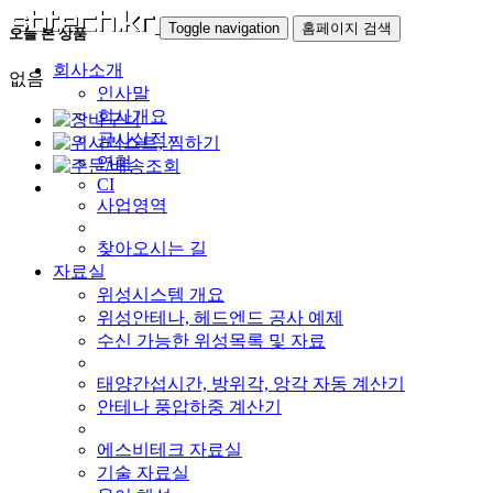
Toggle navigation
홈페이지 검색
오늘 본 상품
회사소개
없음
인사말
회사개요
공사실적
연혁
CI
사업영역
찾아오시는 길
자료실
위성시스템 개요
위성안테나, 헤드엔드 공사 예제
수신 가능한 위성목록 및 자료
태양간섭시간, 방위각, 앙각 자동 계산기
안테나 풍압하중 계산기
에스비테크 자료실
기술 자료실