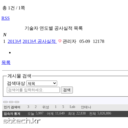
총 1건
/
1쪽
RSS
기술자 연도별 공사실적 목록
N
1
2013년
2013년 공사실적
관리자
05-09
12178
목록
게시물 검색
검색대상
검색
3
2
1
5
Lnb
위성
안테나
인기 검색어
5,997
11,649
22,838
5,026,886
오늘
어제
최대
전체
접속자 통계