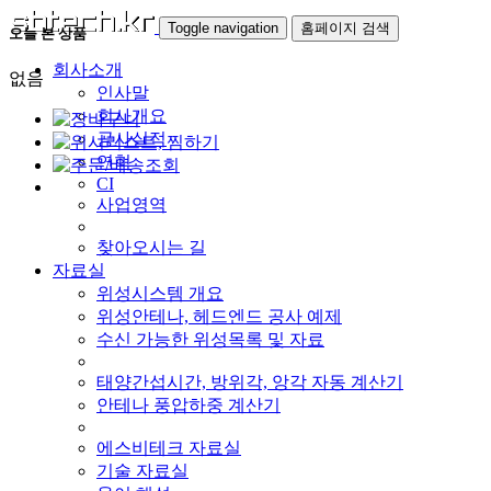
Toggle navigation
홈페이지 검색
오늘 본 상품
회사소개
없음
인사말
회사개요
공사실적
연혁
CI
사업영역
찾아오시는 길
자료실
위성시스템 개요
위성안테나, 헤드엔드 공사 예제
수신 가능한 위성목록 및 자료
태양간섭시간, 방위각, 앙각 자동 계산기
안테나 풍압하중 계산기
에스비테크 자료실
기술 자료실