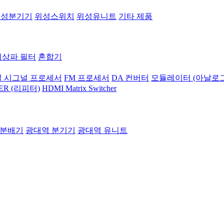
위성분기기
위성스위치
위성유니트
기타 제품
지상파 필터
혼합기
 시그널 프로세서
FM 프로세서
DA 컨버터
모듈레이터 (아날로그
ER (리피터)
HDMI Matrix Switcher
 분배기
광대역 분기기
광대역 유니트