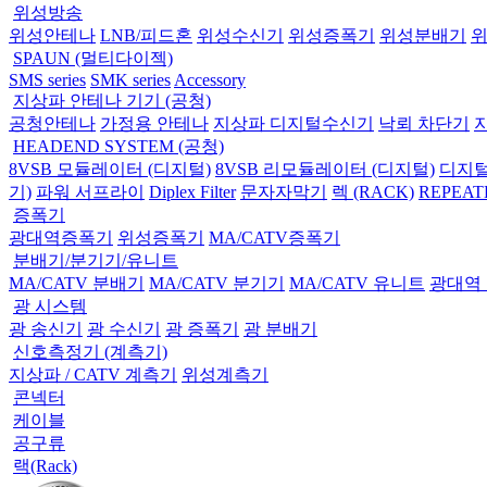
위성방송
위성안테나
LNB/피드혼
위성수신기
위성증폭기
위성분배기
SPAUN (멀티다이젝)
SMS series
SMK series
Accessory
지상파 안테나 기기 (공청)
공청안테나
가정용 안테나
지상파 디지털수신기
낙뢰 차단기
HEADEND SYSTEM (공청)
8VSB 모듈레이터 (디지털)
8VSB 리모듈레이터 (디지털)
디지털
기)
파워 서프라이
Diplex Filter
문자자막기
렉 (RACK)
REPEAT
증폭기
광대역증폭기
위성증폭기
MA/CATV증폭기
분배기/분기기/유니트
MA/CATV 분배기
MA/CATV 분기기
MA/CATV 유니트
광대역
광 시스템
광 송신기
광 수신기
광 증폭기
광 분배기
신호측정기 (계측기)
지상파 / CATV 계측기
위성계측기
콘넥터
케이블
공구류
랙(Rack)