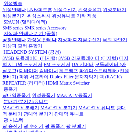
위성방송
위성안테나
LNB/피드혼
위성수신기
위성증폭기
위성분배기
위성분기기
위성스위치
위성유니트
기타 제품
SPAUN (멀티다이젝)
SMS series
SMK series
Accessory
지상파 안테나 기기 (공청)
공청안테나
가정용 안테나
지상파 디지털수신기
낙뢰 차단기
지상파 필터
혼합기
HEADEND SYSTEM (공청)
8VSB 모듈레이터 (디지털)
8VSB 리모듈레이터 (디지털)
디지
털 시그널 프로세서
FM 프로세서
DA 컨버터
모듈레이터 (아
날로그)
디바이더
컴바이너
헤드앰프
파워디스트리뷰터 (전원
분배기)
파워 서프라이
Diplex Filter
문자자막기
렉 (RACK)
REPEATER (리피터)
HDMI Matrix Switcher
증폭기
광대역증폭기
위성증폭기
MA/CATV증폭기
분배기/분기기/유니트
MA/CATV 분배기
MA/CATV 분기기
MA/CATV 유니트
광대
역 분배기
광대역 분기기
광대역 유니트
광 시스템
광 송신기
광 수신기
광 증폭기
광 분배기