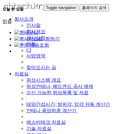
Toggle navigation
홈페이지 검색
오늘 본 상품
회사소개
없음
인사말
회사개요
공사실적
연혁
CI
사업영역
찾아오시는 길
자료실
위성시스템 개요
위성안테나, 헤드엔드 공사 예제
수신 가능한 위성목록 및 자료
태양간섭시간, 방위각, 앙각 자동 계산기
안테나 풍압하중 계산기
에스비테크 자료실
기술 자료실