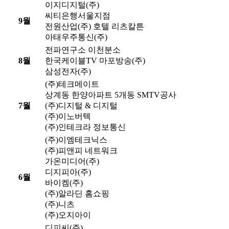
이지디지털(주)
씨티은행서울지점
9월
전원산업(주) 호텔 리츠칼튼
아태우주통신(주)
전파연구소 이천분소
8월
한국케이블TV 마포방송(주)
삼성전자(주)
(주)테크메이트
상계동 한양아파트 5개동 SMTV공사
7월
(주)디지털 & 디지털
(주)이노버텍
(주)인테크라 정보통신
(주)이엠테크닉스
(주)피앤피 네트워크
가온미디어(주)
디지피아(주)
6월
바이켐(주)
(주)알라딘 홈쇼핑
(주)니츠
(주)오지아이
디피씨(주)