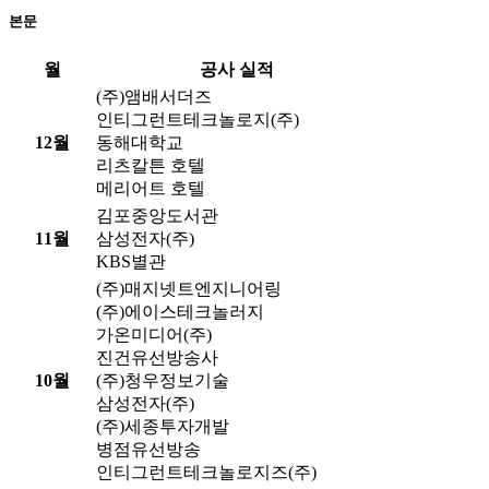
본문
월
공사 실적
(주)앰배서더즈
인티그런트테크놀로지(주)
12월
동해대학교
리츠칼튼 호텔
메리어트 호텔
김포중앙도서관
11월
삼성전자(주)
KBS별관
(주)매지넷트엔지니어링
(주)에이스테크놀러지
가온미디어(주)
진건유선방송사
10월
(주)청우정보기술
삼성전자(주)
(주)세종투자개발
병점유선방송
인티그런트테크놀로지즈(주)