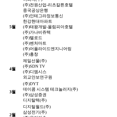
(주)전원산업-리츠칼튼호텔
중국공상은행
(주)인테그라정보통신
한강현대아파트
5월
(주)태왕개발-올림피아호텔
(주)가나비쥬텍
(주)텔로드
(주)벤처마트
(주)어플라이드엔지니어링
(주)흥창
제일선물(주)
(주)SDN TV
4월
(주)디엠시스
외교안보연구원
(주)DYT
데이콤 시스템 테크놀러지(주)
3월
(주)삼성증권
디지탈텍(주)
디지털월드(주)
삼성전기(주)
2월