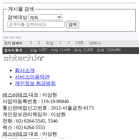
게시물 검색
검색대상
검색
3
2
1
5
LNB
위성
안테나
인기 검색어
5,997
11,649
22,838
5,026,886
오늘
어제
최대
전체
접속자 통계
회사소개
서비스이용약관
개인정보 취급방침
에스비테크
대표 : 이상현
사업자등록번호 : 119-19-96840
통신판매업신고번호 : 2012-서울금천-0173
개인정보관리책임자 : 이상현
전화 : 02) 6264-5545, 5546
팩스 : 02) 6264-5551
에스비테크
대표 : 이상현