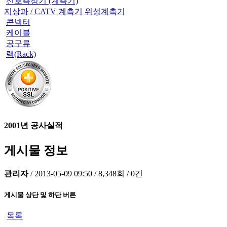
신호측정기 (계측기)
지상파 / CATV 계측기
위성계측기
콘넥터
케이블
공구류
랙(Rack)
2001년 공사실적
게시물 정보
관리자
/
2013-05-09 09:50
/
8,348회
/
0건
게시물 상단 및 하단 버튼
목록