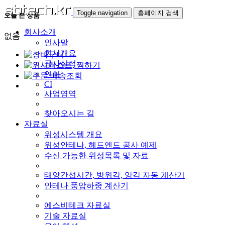
Toggle navigation
홈페이지 검색
오늘 본 상품
회사소개
없음
인사말
회사개요
공사실적
연혁
CI
사업영역
찾아오시는 길
자료실
위성시스템 개요
위성안테나, 헤드엔드 공사 예제
수신 가능한 위성목록 및 자료
태양간섭시간, 방위각, 앙각 자동 계산기
안테나 풍압하중 계산기
에스비테크 자료실
기술 자료실