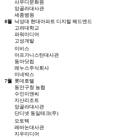
사우디문화원
앙골라대사관
세종병원
8월
낙성대 현대아파트 디지털 헤드엔드
고려대학교
파워미디어
고성개발
이비스
아프가니스탄대사관
동아닷컴
레누스주식회사
미네박스
7월
롯데호텔
동안구청 농협
수인이앤씨
지산리조트
앙골라대사관
단디넷 동일테크(주)
모토텍
레바논대사관
지우미디어