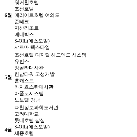
워커힐호텔
조선호텔
6월
메리어트호텔 여의도
준테크
지산리조트
메네박스
S-OIL(에스오일)
샤르마 텍스타일
조선호텔 디지털 헤드엔드 시스템
유빈스
앙골라대사관
한남타워 고성개발
5월
홈캐스트
카자흐스탄대사관
아폴로시스템
노보텔 강남
과천정보과학도서관
고려대학교
롯데호텔 잠실
S-OIL(에스오일)
4월
세종호텔