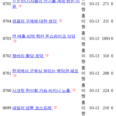
ㅇㅎ)연기자들이 연기를 계속 하는 이
8705
이
03-13
271
0
유
짱
홍
8704
영끌러 구제에 대한 생각
이
03-13
211
0
짱
홍
연 매출 43억 찍던 돈스파이크 식당
8703
이
03-13
1093
0
짱
홍
8702
잼버리 황당 계약
이
03-13
310
0
짱
홍
한국에서 군부심 부리는 백악관 쉐프
8701
이
03-13
208
0
짱
홍
8700
시크릿 한선화 가슴 비키니 노출
이
03-13
224
0
짱
홍
8699
세일러 넵튠 코스프레
이
03-13
210
0
짱