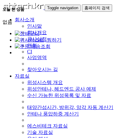
Toggle navigation
홈페이지 검색
오늘 본 상품
회사소개
없음
인사말
회사개요
공사실적
연혁
CI
사업영역
찾아오시는 길
자료실
위성시스템 개요
위성안테나, 헤드엔드 공사 예제
수신 가능한 위성목록 및 자료
태양간섭시간, 방위각, 앙각 자동 계산기
안테나 풍압하중 계산기
에스비테크 자료실
기술 자료실