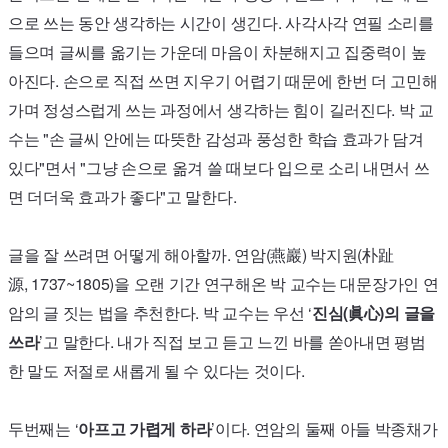
으로 쓰는 동안 생각하는 시간이 생긴다. 사각사각 연필 소리를
들으며 글씨를 옮기는 가운데 마음이 차분해지고 집중력이 높
아진다. 손으로 직접 쓰면 지우기 어렵기 때문에 한번 더 고민해
가며 정성스럽게 쓰는 과정에서 생각하는 힘이 길러진다. 박 교
수는 "손 글씨 안에는 따뜻한 감성과 풍성한 학습 효과가 담겨
있다"면서 "그냥 손으로 옮겨 쓸 때보다 입으로 소리 내면서 쓰
면 더더욱 효과가 좋다"고 말한다.
글을 잘 쓰려면 어떻게 해아할까.
연암(燕巖) 박지원(朴趾
源,
1737~1805
)을
오랜 기간 연구해온 박 교수는 대문장가인 연
암의 글 짓는 법을 추천한다. 박 교수는 우선 ‘
진심(眞心)의 글을
쓰라
’고 말한다. 내가 직접 보고 듣고 느낀 바를 쏟아내면 평범
한 말도 저절로 새롭게 될 수 있다는 것이다.
두번째는 ‘
아프고 가렵게 하라
’이다. 연암의 둘째 아들 박종채가