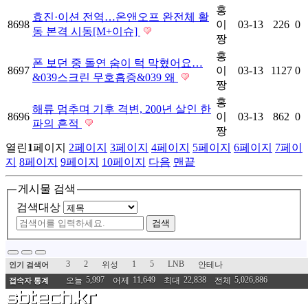
홍
효진·이션 전역…온앤오프 완전체 활
8698
이
03-13
226
0
동 본격 시동[M+이슈]
짱
홍
폰 보던 중 돌연 숨이 턱 막혔어요…
8697
이
03-13
1127
0
&039스크린 무호흡증&039 왜
짱
홍
해류 멈추며 기후 격변, 200년 살인 한
8696
이
03-13
862
0
파의 흔적
짱
열린
1
페이지
2
페이지
3
페이지
4
페이지
5
페이지
6
페이지
7
페이
지
8
페이지
9
페이지
10
페이지
다음
맨끝
게시물 검색
검색대상
검색
3
2
1
5
LNB
위성
안테나
인기 검색어
5,997
11,649
22,838
5,026,886
오늘
어제
최대
전체
접속자 통계