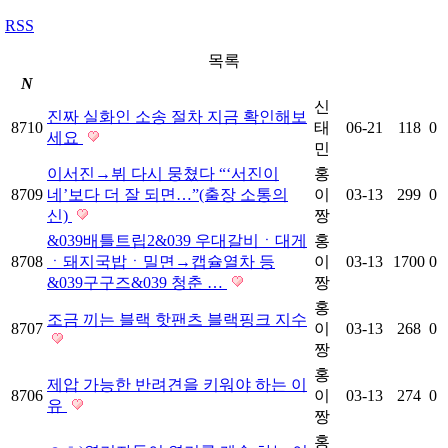
RSS
목록
N
신
진짜 실화인 소송 절차 지금 확인해보
8710
태
06-21
118
0
세요
민
이서진→뷔 다시 뭉쳤다 “‘서진이
홍
8709
네’보다 더 잘 되면…”(출장 소통의
이
03-13
299
0
신)
짱
&039배틀트립2&039 우대갈비ㆍ대게
홍
8708
ㆍ돼지국밥ㆍ밀면→캡슐열차 등
이
03-13
1700
0
&039구구즈&039 청춘 …
짱
홍
조금 끼는 블랙 핫팬츠 블랙핑크 지수
8707
이
03-13
268
0
짱
홍
제압 가능한 반려견을 키워야 하는 이
8706
이
03-13
274
0
유
짱
홍