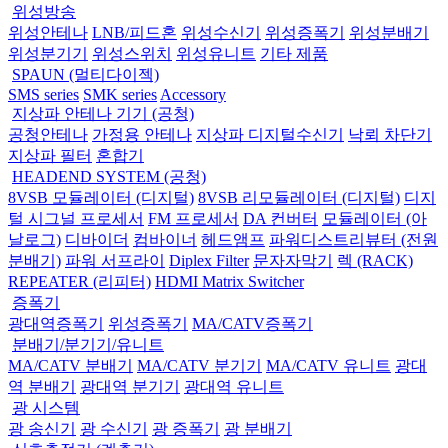
위성방송
위성안테나
LNB/피드혼
위성수신기
위성증폭기
위성분배기
위성분기기
위성스위치
위성유니트
기타 제품
SPAUN (멀티다이젝)
SMS series
SMK series
Accessory
지상파 안테나 기기 (공청)
공청안테나
가정용 안테나
지상파 디지털수신기
낙뢰 차단기
지상파 필터
혼합기
HEADEND SYSTEM (공청)
8VSB 모듈레이터 (디지털)
8VSB 리모듈레이터 (디지털)
디지
털 시그널 프로세서
FM 프로세서
DA 컨버터
모듈레이터 (아
날로그)
디바이더
컴바이너
헤드앰프
파워디스트리뷰터 (전원
분배기)
파워 서프라이
Diplex Filter
문자자막기
렉 (RACK)
REPEATER (리피터)
HDMI Matrix Switcher
증폭기
광대역증폭기
위성증폭기
MA/CATV증폭기
분배기/분기기/유니트
MA/CATV 분배기
MA/CATV 분기기
MA/CATV 유니트
광대
역 분배기
광대역 분기기
광대역 유니트
광 시스템
광 송신기
광 수신기
광 증폭기
광 분배기