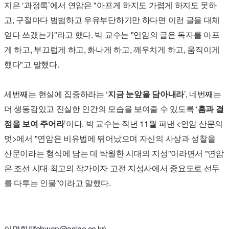
지은 ‘과정록’에서 연암은 "아프게 하지도 가렵게 하지도 못하
고, 구절마다 범범하고 우유부단하기만 하다면 이런 글을 대체
얻다 쓰겠는가"라고 했다. 박 교수는 "연암의 글은 독자를 아프
게 하고, 부끄럽게 하고, 화나게 하고, 깨우치게 하고, 움직이게
했다"고 말했다.
세번째는 현실에 집중하라는 ‘
지금 눈앞을 담아내라
’, 네번째는
더 생동감있고 진실한 인간의 모습을 보여줄 수 있도록 ‘
흠과 결
점을 보여 주어라
’이다. 박 교수는 작년
11
월 펴낸 <연암 산문의
멋>에서 "연암은 비유법에 뛰어났으며 자신의 사상과 성찰을
산문이라는 형식에 담는 데 탁월한 시대의 지성"이라면서 "연암
은 조선 시대 최고의 작가이자 고전 지성사에서 중요도로 선두
를 다투는 인물"이라고 말했다.
이명환(lifehwan@asiae.co.kr)