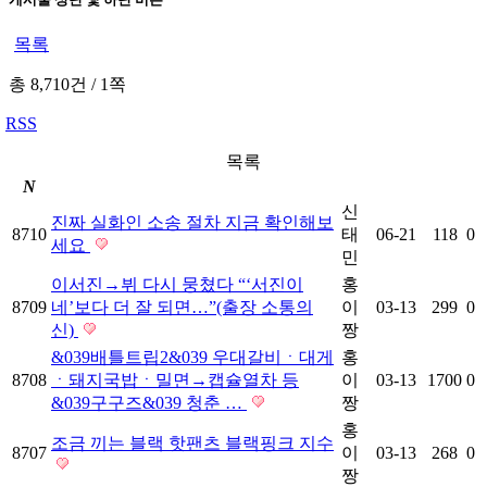
목록
총 8,710건
/
1쪽
RSS
목록
N
신
진짜 실화인 소송 절차 지금 확인해보
8710
태
06-21
118
0
세요
민
이서진→뷔 다시 뭉쳤다 “‘서진이
홍
8709
네’보다 더 잘 되면…”(출장 소통의
이
03-13
299
0
신)
짱
&039배틀트립2&039 우대갈비ㆍ대게
홍
8708
ㆍ돼지국밥ㆍ밀면→캡슐열차 등
이
03-13
1700
0
&039구구즈&039 청춘 …
짱
홍
조금 끼는 블랙 핫팬츠 블랙핑크 지수
8707
이
03-13
268
0
짱