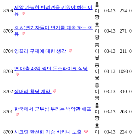
홍
제압 가능한 반려견을 키워야 하는 이
8706
이
03-13
274
0
유
짱
홍
ㅇㅎ)연기자들이 연기를 계속 하는 이
8705
이
03-13
271
0
유
짱
홍
8704
영끌러 구제에 대한 생각
이
03-13
211
0
짱
홍
연 매출 43억 찍던 돈스파이크 식당
8703
이
03-13
1093
0
짱
홍
8702
잼버리 황당 계약
이
03-13
310
0
짱
홍
한국에서 군부심 부리는 백악관 쉐프
8701
이
03-13
208
0
짱
홍
8700
시크릿 한선화 가슴 비키니 노출
이
03-13
224
0