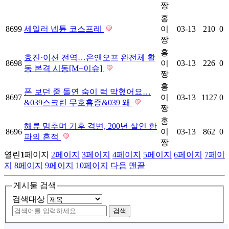
짱
홍
8699
세일러 넵튠 코스프레
이
03-13
210
0
짱
홍
효진·이션 전역…온앤오프 완전체 활
8698
이
03-13
226
0
동 본격 시동[M+이슈]
짱
홍
폰 보던 중 돌연 숨이 턱 막혔어요…
8697
이
03-13
1127
0
&039스크린 무호흡증&039 왜
짱
홍
해류 멈추며 기후 격변, 200년 살인 한
8696
이
03-13
862
0
파의 흔적
짱
열린
1
페이지
2
페이지
3
페이지
4
페이지
5
페이지
6
페이지
7
페이
지
8
페이지
9
페이지
10
페이지
다음
맨끝
게시물 검색
검색대상
검색