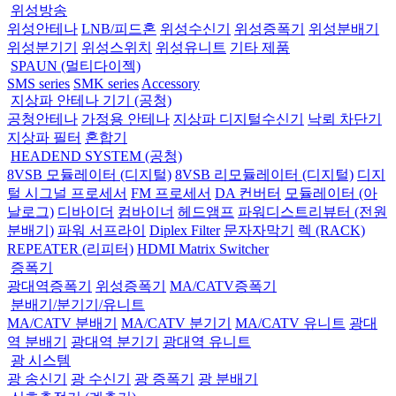
위성방송
위성안테나
LNB/피드혼
위성수신기
위성증폭기
위성분배기
위성분기기
위성스위치
위성유니트
기타 제품
SPAUN (멀티다이젝)
SMS series
SMK series
Accessory
지상파 안테나 기기 (공청)
공청안테나
가정용 안테나
지상파 디지털수신기
낙뢰 차단기
지상파 필터
혼합기
HEADEND SYSTEM (공청)
8VSB 모듈레이터 (디지털)
8VSB 리모듈레이터 (디지털)
디지
털 시그널 프로세서
FM 프로세서
DA 컨버터
모듈레이터 (아
날로그)
디바이더
컴바이너
헤드앰프
파워디스트리뷰터 (전원
분배기)
파워 서프라이
Diplex Filter
문자자막기
렉 (RACK)
REPEATER (리피터)
HDMI Matrix Switcher
증폭기
광대역증폭기
위성증폭기
MA/CATV증폭기
분배기/분기기/유니트
MA/CATV 분배기
MA/CATV 분기기
MA/CATV 유니트
광대
역 분배기
광대역 분기기
광대역 유니트
광 시스템
광 송신기
광 수신기
광 증폭기
광 분배기