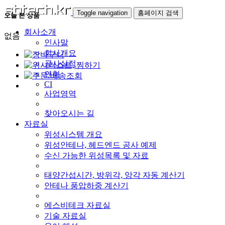
Toggle navigation
홈페이지 검색
오늘 본 상품
회사소개
없음
인사말
회사개요
공사실적
연혁
CI
사업영역
찾아오시는 길
자료실
위성시스템 개요
위성안테나, 헤드엔드 공사 예제
수신 가능한 위성목록 및 자료
태양간섭시간, 방위각, 앙각 자동 계산기
안테나 풍압하중 계산기
에스비테크 자료실
기술 자료실