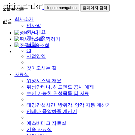
Toggle navigation
홈페이지 검색
오늘 본 상품
회사소개
없음
인사말
회사개요
공사실적
연혁
CI
사업영역
찾아오시는 길
자료실
위성시스템 개요
위성안테나, 헤드엔드 공사 예제
수신 가능한 위성목록 및 자료
태양간섭시간, 방위각, 앙각 자동 계산기
안테나 풍압하중 계산기
에스비테크 자료실
기술 자료실