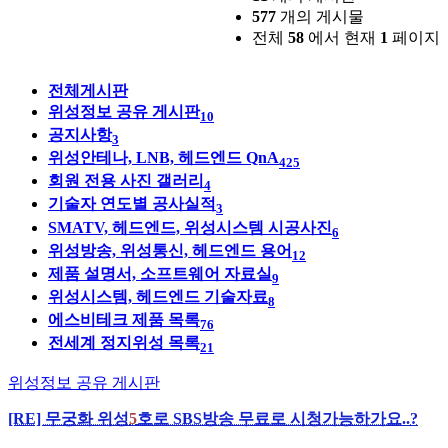
577
개의 게시물
전체
58
에서 현재
1
페이지
전체게시판
위성정보 공유 게시판
10
공지사항
3
위성안테나, LNB, 헤드엔드 QnA
425
회원 전용 사진 갤러리
4
기술자 연도별 공사실적
3
SMATV, 헤드엔드, 위성시스템 시공사진
6
위성방송, 위성통신, 헤드엔드 용어
12
제품 설명서, 소프트웨어 자료실
9
위성시스템, 헤드엔드 기술자료
8
에스비테크 제품 목록
76
전세계 정지위성 목록
21
위성정보 공유 게시판
[RE] 무궁화 위성
5
호로 SBS방송 무료로 시청가능하가요..?