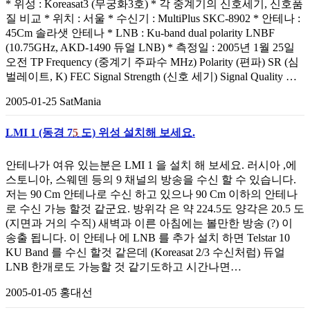
* 위성 : Koreasat3 (무궁화3호) * 각 중계기의 신호세기, 신호품
질 비교 * 위치 : 서울 * 수신기 : MultiPlus SKC-8902 * 안테나 :
45Cm 솔라샛 안테나 * LNB : Ku-band dual polarity LNBF
(10.75GHz, AKD-1490 듀얼 LNB) * 측정일 : 2005년 1월 25일
오전 TP Frequency (중계기 주파수 MHz) Polarity (편파) SR (심
벌레이트, K) FEC Signal Strength (신호 세기) Signal Quality …
2005-01-25
SatMania
LMI 1 (동경 7
5
도) 위성 설치해 보세요.
안테나가 여유 있는분은 LMI 1 을 설치 해 보세요. 러시아 ,에
스토니아, 스웨덴 등의 9 채널의 방송을 수신 할 수 있습니다.
저는 90 Cm 안테나로 수신 하고 있으나 90 Cm 이하의 안테나
로 수신 가능 할것 같군요. 방위각 은 약 224.5도 양각은 20.5 도
(지면과 거의 수직) 새벽과 이른 아침에는 볼만한 방송 (?) 이
송출 됩니다. 이 안테나 에 LNB 를 추가 설치 하면 Telstar 10
KU Band 를 수신 할것 같은데 (Koreasat 2/3 수신처럼) 듀얼
LNB 한개로도 가능할 것 같기도하고 시간나면…
2005-01-05
홍대선