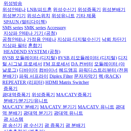
위성방송
위성안테나
LNB/피드혼
위성수신기
위성증폭기
위성분배기
위성분기기
위성스위치
위성유니트
기타 제품
SPAUN (멀티다이젝)
SMS series
SMK series
Accessory
지상파 안테나 기기 (공청)
공청안테나
가정용 안테나
지상파 디지털수신기
낙뢰 차단기
지상파 필터
혼합기
HEADEND SYSTEM (공청)
8VSB 모듈레이터 (디지털)
8VSB 리모듈레이터 (디지털)
디지
털 시그널 프로세서
FM 프로세서
DA 컨버터
모듈레이터 (아
날로그)
디바이더
컴바이너
헤드앰프
파워디스트리뷰터 (전원
분배기)
파워 서프라이
Diplex Filter
문자자막기
렉 (RACK)
REPEATER (리피터)
HDMI Matrix Switcher
증폭기
광대역증폭기
위성증폭기
MA/CATV증폭기
분배기/분기기/유니트
MA/CATV 분배기
MA/CATV 분기기
MA/CATV 유니트
광대
역 분배기
광대역 분기기
광대역 유니트
광 시스템
광 송신기
광 수신기
광 증폭기
광 분배기