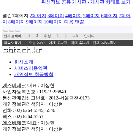
위성정보 공유 게시판 - 게시판 형태로 보기
열린
1
페이지
2
페이지
3
페이지
4
페이지
5
페이지
6
페이지
7
페이
지
8
페이지
9
페이지
10
페이지
다음
맨끝
2
3
1
5
Lnb
위성
안테나
인기 검색어
5,997
11,649
22,838
5,026,886
오늘
어제
최대
전체
접속자 통계
회사소개
서비스이용약관
개인정보 취급방침
에스비테크
대표 : 이상현
사업자등록번호 : 119-19-96840
통신판매업신고번호 : 2012-서울금천-0173
개인정보관리책임자 : 이상현
전화 : 02) 6264-5545, 5546
팩스 : 02) 6264-5551
에스비테크
대표 : 이상현
개인정보관리책임자 : 이상현