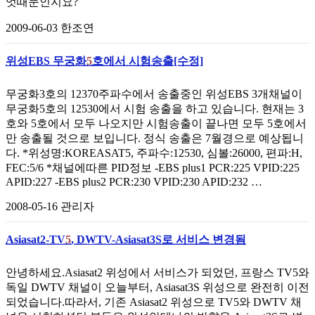
엇때문인지요?
2009-06-03
한조연
위성EBS 무궁화
5
호에서 시험송출[수정]
무궁화3호의 12370주파수에서 송출중인 위성EBS 3개채널이
무궁화5호의 12530에서 시험 송출을 하고 있습니다. 현재는 3
호와 5호에서 모두 나오지만 시험송출이 끝나면 모두 5호에서
만 송출될 것으로 보입니다. 정식 송출은 7월경으로 예상됩니
다. *위성명:KOREASAT5, 주파수:12530, 심볼:26000, 편파:H,
FEC:5/6 *채널에따른 PID정보 -EBS plus1 PCR:225 VPID:225
APID:227 -EBS plus2 PCR:230 VPID:230 APID:232 …
2008-05-16
관리자
Asiasat2-TV
5
, DWTV-Asiasat3S로 서비스 변경됨
안녕하세요.Asiasat2 위성에서 서비스가 되었던, 프랑스 TV5와
독일 DWTV 채널이 오늘부터, Asiasat3S 위성으로 완전히 이전
되었습니다.따라서, 기존 Asiasat2 위성으로 TV5와 DWTV 채