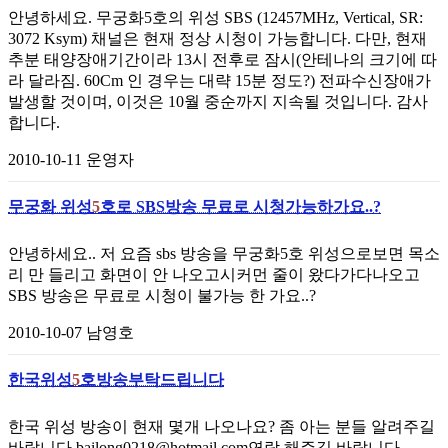
안녕하세요. 무궁화5호의 위성 SBS (12457MHz, Vertical, SR:
3072 Ksym) 채널은 현재 정상 시청이 가능합니다. 다만, 현재
추분 태양장애기간이라 13시 전후로 잠시(안테나의 크기에 따
라 달라짐. 60Cm 인 경우는 대략 15분 정도?) 전파수신장애가
발생할 것이며, 이것은 10월 중순까지 지속될 것입니다. 감사
합니다.
2010-10-11
운영자
무궁화 위성
5
호로 SBS방송 무료로 시청가능하가요..?
안녕하세요.. 저 요즘 sbs 방송을 무궁화5호 위성으로보면 목소
리 만 들리고 화면이 안 나오고시커먼 줄이 왔다가다나오고
SBS 방송은 무료로 시청이 불가능 한 가요..?
2010-10-07
남영호
한국위성
5
호방송부탁드립니다
한국 위성 방송이 현재 몇개 나오나요? 좀 아는 분들 알려주길
바랍니다 bailong0218@hotmail.com연락 해주길 바랍니다