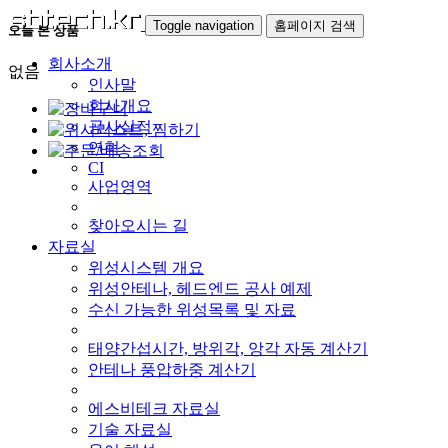
Toggle navigation
홈페이지 검색
오늘 본 상품
회사소개
없음
인사말
회사개요
공사실적
연혁
CI
사업영역
찾아오시는 길
자료실
위성시스템 개요
위성안테나, 헤드엔드 공사 예제
수신 가능한 위성목록 및 자료
태양간섭시간, 방위각, 앙각 자동 계산기
안테나 풍압하중 계산기
에스비테크 자료실
기술 자료실