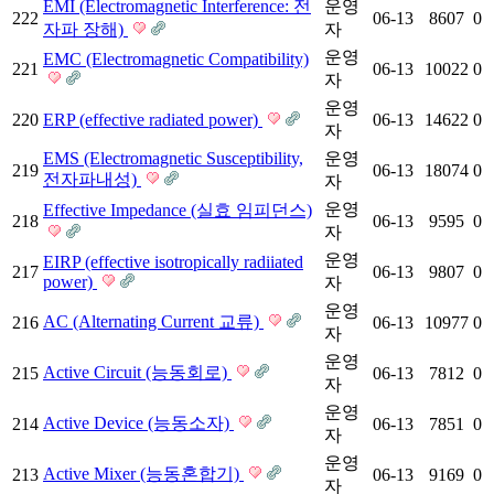
EMI (Electromagnetic Interference: 전
운영
222
06-13
8607
0
자파 장해)
자
운영
EMC (Electromagnetic Compatibility)
221
06-13
10022
0
자
운영
220
ERP (effective radiated power)
06-13
14622
0
자
EMS (Electromagnetic Susceptibility,
운영
219
06-13
18074
0
전자파내성)
자
운영
Effective Impedance (실효 임피던스)
218
06-13
9595
0
자
운영
EIRP (effective isotropically radiiated
217
06-13
9807
0
power)
자
운영
AC (Alternating Current 교류)
216
06-13
10977
0
자
운영
Active Circuit (능동회로)
215
06-13
7812
0
자
운영
Active Device (능동소자)
214
06-13
7851
0
자
운영
Active Mixer (능동혼합기)
213
06-13
9169
0
자