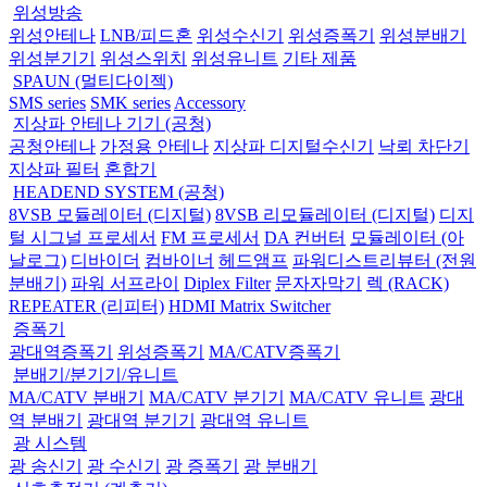
위성방송
위성안테나
LNB/피드혼
위성수신기
위성증폭기
위성분배기
위성분기기
위성스위치
위성유니트
기타 제품
SPAUN (멀티다이젝)
SMS series
SMK series
Accessory
지상파 안테나 기기 (공청)
공청안테나
가정용 안테나
지상파 디지털수신기
낙뢰 차단기
지상파 필터
혼합기
HEADEND SYSTEM (공청)
8VSB 모듈레이터 (디지털)
8VSB 리모듈레이터 (디지털)
디지
털 시그널 프로세서
FM 프로세서
DA 컨버터
모듈레이터 (아
날로그)
디바이더
컴바이너
헤드앰프
파워디스트리뷰터 (전원
분배기)
파워 서프라이
Diplex Filter
문자자막기
렉 (RACK)
REPEATER (리피터)
HDMI Matrix Switcher
증폭기
광대역증폭기
위성증폭기
MA/CATV증폭기
분배기/분기기/유니트
MA/CATV 분배기
MA/CATV 분기기
MA/CATV 유니트
광대
역 분배기
광대역 분기기
광대역 유니트
광 시스템
광 송신기
광 수신기
광 증폭기
광 분배기