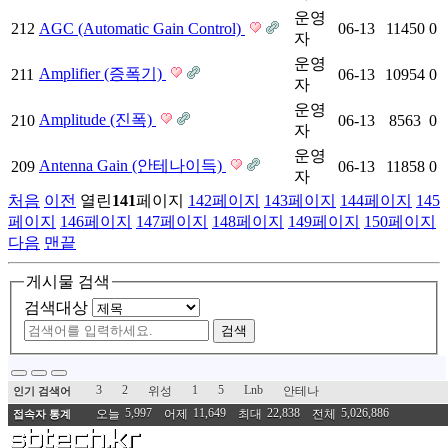
운영
212
AGC (Automatic Gain Control)
06-13
11450
0
자
운영
Amplifier (증폭기)
211
06-13
10954
0
자
운영
Amplitude (진폭)
210
06-13
8563
0
자
운영
Antenna Gain (안테나이득)
209
06-13
11858
0
자
처음
이전
열린
141
페이지
142
페이지
143
페이지
144
페이지
145
페이지
146
페이지
147
페이지
148
페이지
149
페이지
150
페이지
다음
맨끝
게시물 검색
검색대상
검색
3
2
1
5
Lnb
위성
안테나
인기 검색어
5,997
11,649
22,838
5,026,886
오늘
어제
최대
전체
접속자 통계