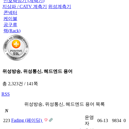
신호측정기 (계측기)
지상파 / CATV 계측기
위성계측기
콘넥터
케이블
공구류
랙(Rack)
위성방송, 위성통신, 헤드엔드 용어
총 2,323건
/
141쪽
RSS
위성방송, 위성통신, 헤드엔드 용어 목록
N
운영
Fading (페이딩)
223
06-13
9834
0
자