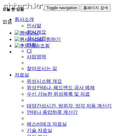
Toggle navigation
홈페이지 검색
오늘 본 상품
회사소개
없음
인사말
회사개요
공사실적
연혁
CI
사업영역
찾아오시는 길
자료실
위성시스템 개요
위성안테나, 헤드엔드 공사 예제
수신 가능한 위성목록 및 자료
태양간섭시간, 방위각, 앙각 자동 계산기
안테나 풍압하중 계산기
에스비테크 자료실
기술 자료실