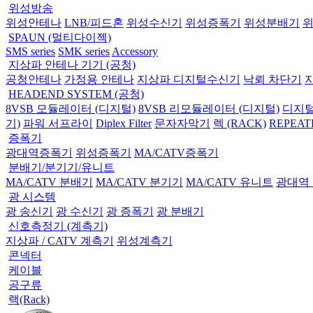
위성방송
위성안테나
LNB/피드혼
위성수신기
위성증폭기
위성분배기
SPAUN (멀티다이젝)
SMS series
SMK series
Accessory
지상파 안테나 기기 (공청)
공청안테나
가정용 안테나
지상파 디지털수신기
낙뢰 차단기
HEADEND SYSTEM (공청)
8VSB 모듈레이터 (디지털)
8VSB 리모듈레이터 (디지털)
디지털
기)
파워 서프라이
Diplex Filter
문자자막기
렉 (RACK)
REPEAT
증폭기
광대역증폭기
위성증폭기
MA/CATV증폭기
분배기/분기기/유니트
MA/CATV 분배기
MA/CATV 분기기
MA/CATV 유니트
광대역
광 시스템
광 송신기
광 수신기
광 증폭기
광 분배기
신호측정기 (계측기)
지상파 / CATV 계측기
위성계측기
콘넥터
케이블
공구류
랙(Rack)