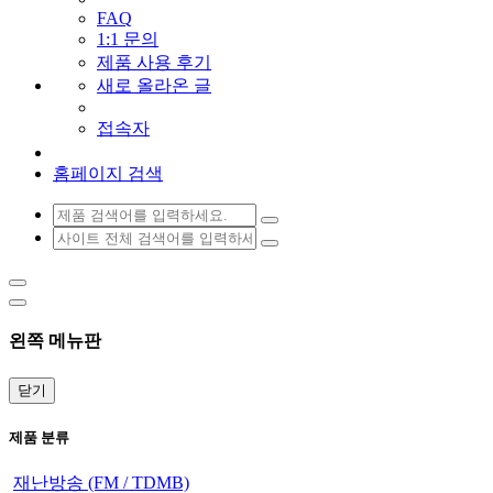
FAQ
1:1 문의
제품 사용 후기
새로 올라온 글
접속자
홈페이지 검색
왼쪽 메뉴판
닫기
제품 분류
재난방송 (FM / TDMB)