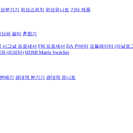
위성분기기
위성스위치
위성유니트
기타 제품
지상파 필터
혼합기
 시그널 프로세서
FM 프로세서
DA 컨버터
모듈레이터 (아날로그
ER (리피터)
HDMI Matrix Switcher
 분배기
광대역 분기기
광대역 유니트