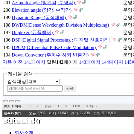
201
Azimuth angle (방위각, 수평각)
운영
200
Elevation angle (앙각, 수직각)
운영
199
Dynamic Range (동작대역)
운영
198
DWDM(Dense Wavelength Division Multiplexing)
운영
197
Duplexer (듀플렉서)
운영
196
DSP (Digital Signal Processing : 디지털 신호처리)
운영
195
DPCM(Differential Pulse Code Modulation)
운영
194
Down Converter (주파수 하향 변환기)
운영
처음
이전
141
페이지
열린
142
페이지
143
페이지
144
페이지
145
게시물 검색
검색대상
검색
3
2
1
5
LNB
위성
안테나
인기 검색어
5,997
11,649
22,838
5,026,886
오늘
어제
최대
전체
접속자 통계
회사소개