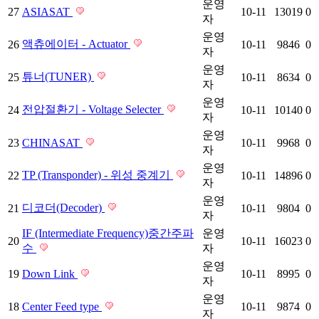
운영
27
ASIASAT
10-11
13019
0
자
운영
액츄에이터 - Actuator
26
10-11
9846
0
자
운영
튜너(TUNER)
25
10-11
8634
0
자
운영
전압절환기 - Voltage Selecter
24
10-11
10140
0
자
운영
23
CHINASAT
10-11
9968
0
자
운영
TP (Transponder) - 위성 중계기
22
10-11
14896
0
자
운영
디코더(Decoder)
21
10-11
9804
0
자
IF (Intermediate Frequency)중간주파
운영
20
10-11
16023
0
수
자
운영
19
Down Link
10-11
8995
0
자
운영
18
Center Feed type
10-11
9874
0
자