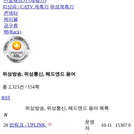
신호측정기 (계측기)
지상파 / CATV 계측기
위성계측기
콘넥터
케이블
공구류
랙(Rack)
위성방송, 위성통신, 헤드엔드 용어
총 2,323건
/
154쪽
RSS
위성방송, 위성통신, 헤드엔드 용어 목록
N
운영
업링크 - UPLINK
28
10-11
15367
0
자