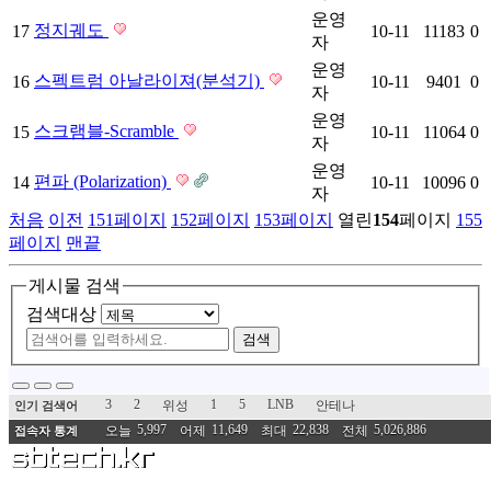
운영
정지궤도
17
10-11
11183
0
자
운영
스펙트럼 아날라이져(분석기)
16
10-11
9401
0
자
운영
스크램블-Scramble
15
10-11
11064
0
자
운영
편파 (Polarization)
14
10-11
10096
0
자
처음
이전
151
페이지
152
페이지
153
페이지
열린
154
페이지
155
페이지
맨끝
게시물 검색
검색대상
검색
3
2
1
5
LNB
위성
안테나
인기 검색어
5,997
11,649
22,838
5,026,886
오늘
어제
최대
전체
접속자 통계