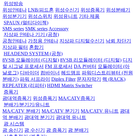
위성방송
위성안테나
LNB/피드혼
위성수신기
위성증폭기
위성분배기
위성분기기
위성스위치
위성유니트
기타 제품
SPAUN (멀티다이젝)
SMS series
SMK series
Accessory
지상파 안테나 기기 (공청)
공청안테나
가정용 안테나
지상파 디지털수신기
낙뢰 차단기
지상파 필터
혼합기
HEADEND SYSTEM (공청)
8VSB 모듈레이터 (디지털)
8VSB 리모듈레이터 (디지털)
디지
털 시그널 프로세서
FM 프로세서
DA 컨버터
모듈레이터 (아
날로그)
디바이더
컴바이너
헤드앰프
파워디스트리뷰터 (전원
분배기)
파워 서프라이
Diplex Filter
문자자막기
렉 (RACK)
REPEATER (리피터)
HDMI Matrix Switcher
증폭기
광대역증폭기
위성증폭기
MA/CATV증폭기
분배기/분기기/유니트
MA/CATV 분배기
MA/CATV 분기기
MA/CATV 유니트
광대
역 분배기
광대역 분기기
광대역 유니트
광 시스템
광 송신기
광 수신기
광 증폭기
광 분배기