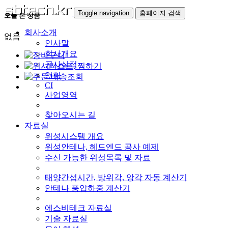
Toggle navigation
홈페이지 검색
오늘 본 상품
회사소개
없음
인사말
회사개요
공사실적
연혁
CI
사업영역
찾아오시는 길
자료실
위성시스템 개요
위성안테나, 헤드엔드 공사 예제
수신 가능한 위성목록 및 자료
태양간섭시간, 방위각, 앙각 자동 계산기
안테나 풍압하중 계산기
에스비테크 자료실
기술 자료실