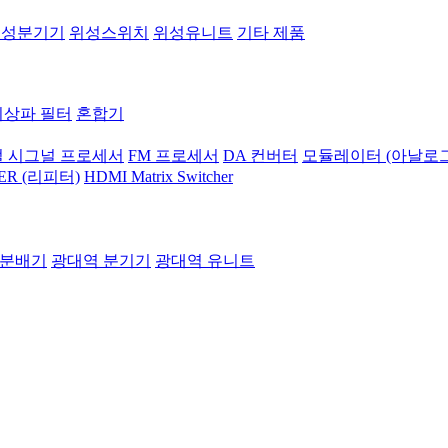
위성분기기
위성스위치
위성유니트
기타 제품
지상파 필터
혼합기
 시그널 프로세서
FM 프로세서
DA 컨버터
모듈레이터 (아날로그
ER (리피터)
HDMI Matrix Switcher
 분배기
광대역 분기기
광대역 유니트