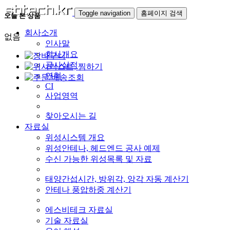
Toggle navigation
홈페이지 검색
오늘 본 상품
회사소개
없음
인사말
회사개요
공사실적
연혁
CI
사업영역
찾아오시는 길
자료실
위성시스템 개요
위성안테나, 헤드엔드 공사 예제
수신 가능한 위성목록 및 자료
태양간섭시간, 방위각, 앙각 자동 계산기
안테나 풍압하중 계산기
에스비테크 자료실
기술 자료실