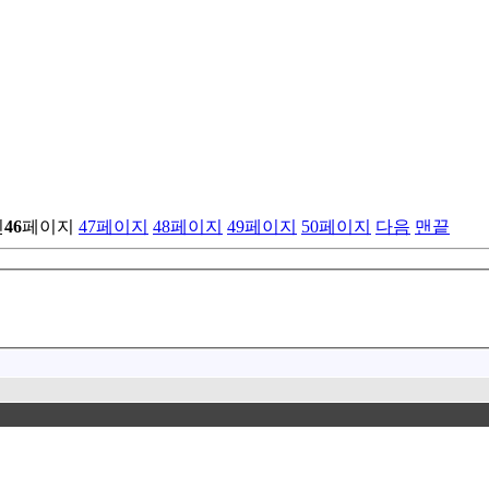
린
46
페이지
47
페이지
48
페이지
49
페이지
50
페이지
다음
맨끝