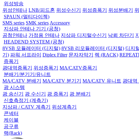
위성방송
위성안테나
LNB/피드혼
위성수신기
위성증폭기
위성분배기
SPAUN (멀티다이젝)
SMS series
SMK series
Accessory
지상파 안테나 기기 (공청)
공청안테나
가정용 안테나
지상파 디지털수신기
낙뢰 차단기
HEADEND SYSTEM (공청)
8VSB 모듈레이터 (디지털)
8VSB 리모듈레이터 (디지털)
디지털
기)
파워 서프라이
Diplex Filter
문자자막기
렉 (RACK)
REPEAT
증폭기
광대역증폭기
위성증폭기
MA/CATV증폭기
분배기/분기기/유니트
MA/CATV 분배기
MA/CATV 분기기
MA/CATV 유니트
광대역
광 시스템
광 송신기
광 수신기
광 증폭기
광 분배기
신호측정기 (계측기)
지상파 / CATV 계측기
위성계측기
콘넥터
케이블
공구류
랙(Rack)