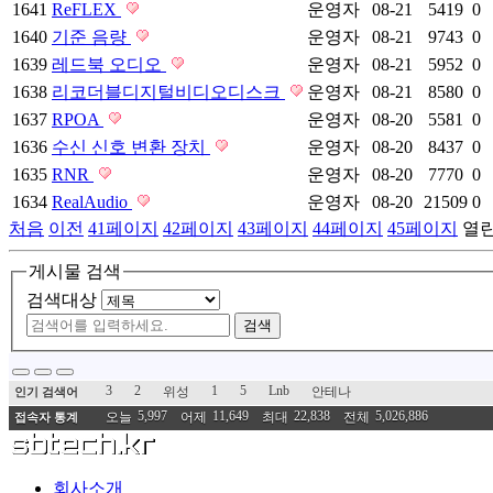
1641
ReFLEX
운영자
08-21
5419
0
1640
기준 음량
운영자
08-21
9743
0
1639
레드북 오디오
운영자
08-21
5952
0
1638
리코더블디지털비디오디스크
운영자
08-21
8580
0
1637
RPOA
운영자
08-20
5581
0
1636
수신 신호 변환 장치
운영자
08-20
8437
0
1635
RNR
운영자
08-20
7770
0
1634
RealAudio
운영자
08-20
21509
0
처음
이전
41
페이지
42
페이지
43
페이지
44
페이지
45
페이지
열
게시물 검색
검색대상
검색
3
2
1
5
Lnb
위성
안테나
인기 검색어
5,997
11,649
22,838
5,026,886
오늘
어제
최대
전체
접속자 통계
회사소개