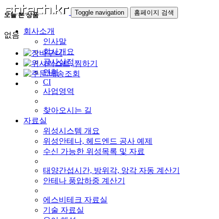
Toggle navigation
홈페이지 검색
오늘 본 상품
회사소개
없음
인사말
회사개요
공사실적
연혁
CI
사업영역
찾아오시는 길
자료실
위성시스템 개요
위성안테나, 헤드엔드 공사 예제
수신 가능한 위성목록 및 자료
태양간섭시간, 방위각, 앙각 자동 계산기
안테나 풍압하중 계산기
에스비테크 자료실
기술 자료실