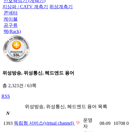
신호측정기 (계측기)
지상파 / CATV 계측기
위성계측기
콘넥터
케이블
공구류
랙(Rack)
위성방송, 위성통신, 헤드엔드 용어
총 2,323건
/
63쪽
RSS
위성방송, 위성통신, 헤드엔드 용어 목록
N
운영
독립형 서비스(virtual channel)
1393
08-09
10708
0
자