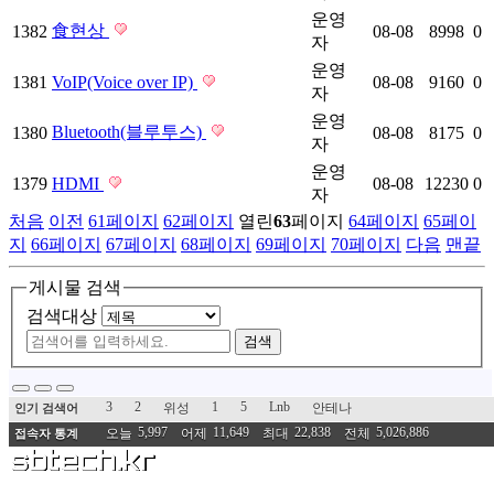
운영
食현상
1382
08-08
8998
0
자
운영
1381
VoIP(Voice over IP)
08-08
9160
0
자
운영
Bluetooth(블루투스)
1380
08-08
8175
0
자
운영
1379
HDMI
08-08
12230
0
자
처음
이전
61
페이지
62
페이지
열린
63
페이지
64
페이지
65
페이
지
66
페이지
67
페이지
68
페이지
69
페이지
70
페이지
다음
맨끝
게시물 검색
검색대상
검색
3
2
1
5
Lnb
위성
안테나
인기 검색어
5,997
11,649
22,838
5,026,886
오늘
어제
최대
전체
접속자 통계