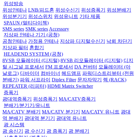
위성방송
위성안테나
LNB/피드혼
위성수신기
위성증폭기
위성분배기
위성분기기
위성스위치
위성유니트
기타 제품
SPAUN (멀티다이젝)
SMS series
SMK series
Accessory
지상파 안테나 기기 (공청)
공청안테나
가정용 안테나
지상파 디지털수신기
낙뢰 차단기
지상파 필터
혼합기
HEADEND SYSTEM (공청)
8VSB 모듈레이터 (디지털)
8VSB 리모듈레이터 (디지털)
디지
털 시그널 프로세서
FM 프로세서
DA 컨버터
모듈레이터 (아
날로그)
디바이더
컴바이너
헤드앰프
파워디스트리뷰터 (전원
분배기)
파워 서프라이
Diplex Filter
문자자막기
렉 (RACK)
REPEATER (리피터)
HDMI Matrix Switcher
증폭기
광대역증폭기
위성증폭기
MA/CATV증폭기
분배기/분기기/유니트
MA/CATV 분배기
MA/CATV 분기기
MA/CATV 유니트
광대
역 분배기
광대역 분기기
광대역 유니트
광 시스템
광 송신기
광 수신기
광 증폭기
광 분배기