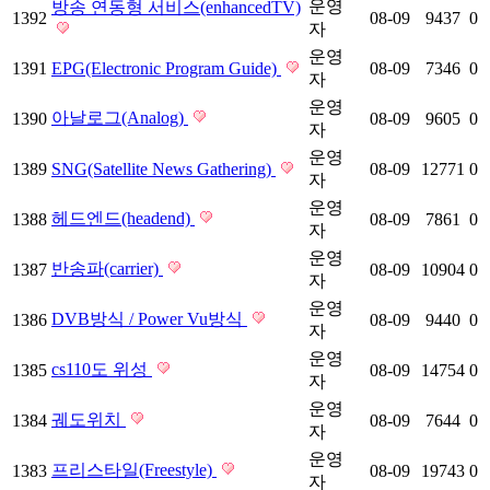
운영
방송 연동형 서비스(enhancedTV)
1392
08-09
9437
0
자
운영
1391
EPG(Electronic Program Guide)
08-09
7346
0
자
운영
아날로그(Analog)
1390
08-09
9605
0
자
운영
1389
SNG(Satellite News Gathering)
08-09
12771
0
자
운영
헤드엔드(headend)
1388
08-09
7861
0
자
운영
반송파(carrier)
1387
08-09
10904
0
자
운영
DVB방식 / Power Vu방식
1386
08-09
9440
0
자
운영
cs110도 위성
1385
08-09
14754
0
자
운영
궤도위치
1384
08-09
7644
0
자
운영
프리스타일(Freestyle)
1383
08-09
19743
0
자