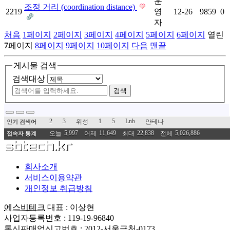
운
조정 거리 (coordination distance)
2219
영
12-26
9859
0
자
처음
1
페이지
2
페이지
3
페이지
4
페이지
5
페이지
6
페이지
열린
7
페이지
8
페이지
9
페이지
10
페이지
다음
맨끝
게시물 검색
검색대상
검색
2
3
1
5
Lnb
위성
안테나
인기 검색어
5,997
11,649
22,838
5,026,886
오늘
어제
최대
전체
접속자 통계
회사소개
서비스이용약관
개인정보 취급방침
에스비테크
대표 : 이상현
사업자등록번호 : 119-19-96840
통신판매업신고번호 : 2012-서울금천-0173