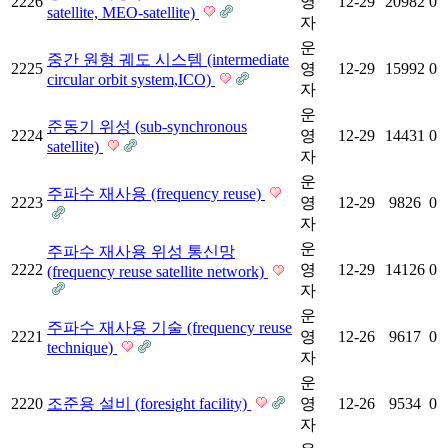
2226
영
12-29
20982
0
satellite, MEO-satellite)
자
운
중간 원형 궤도 시스템 (intermediate
2225
영
12-29
15992
0
circular orbit system,ICO)
자
운
준동기 위성 (sub-synchronous
2224
영
12-29
14431
0
satellite)
자
운
주파수 재사용 (frequency reuse)
2223
영
12-29
9826
0
자
운
주파수 재사용 위성 통신망
2222
영
12-29
14126
0
(frequency reuse satellite network)
자
운
주파수 재사용 기술 (frequency reuse
2221
영
12-26
9617
0
technique)
자
운
2220
조준용 설비 (foresight facility)
영
12-26
9534
0
자