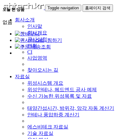
Toggle navigation
홈페이지 검색
오늘 본 상품
회사소개
없음
인사말
회사개요
공사실적
연혁
CI
사업영역
찾아오시는 길
자료실
위성시스템 개요
위성안테나, 헤드엔드 공사 예제
수신 가능한 위성목록 및 자료
태양간섭시간, 방위각, 앙각 자동 계산기
안테나 풍압하중 계산기
에스비테크 자료실
기술 자료실