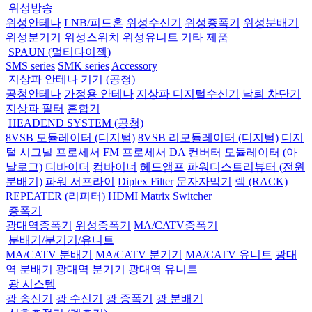
위성방송
위성안테나
LNB/피드혼
위성수신기
위성증폭기
위성분배기
위성분기기
위성스위치
위성유니트
기타 제품
SPAUN (멀티다이젝)
SMS series
SMK series
Accessory
지상파 안테나 기기 (공청)
공청안테나
가정용 안테나
지상파 디지털수신기
낙뢰 차단기
지상파 필터
혼합기
HEADEND SYSTEM (공청)
8VSB 모듈레이터 (디지털)
8VSB 리모듈레이터 (디지털)
디지
털 시그널 프로세서
FM 프로세서
DA 컨버터
모듈레이터 (아
날로그)
디바이더
컴바이너
헤드앰프
파워디스트리뷰터 (전원
분배기)
파워 서프라이
Diplex Filter
문자자막기
렉 (RACK)
REPEATER (리피터)
HDMI Matrix Switcher
증폭기
광대역증폭기
위성증폭기
MA/CATV증폭기
분배기/분기기/유니트
MA/CATV 분배기
MA/CATV 분기기
MA/CATV 유니트
광대
역 분배기
광대역 분기기
광대역 유니트
광 시스템
광 송신기
광 수신기
광 증폭기
광 분배기