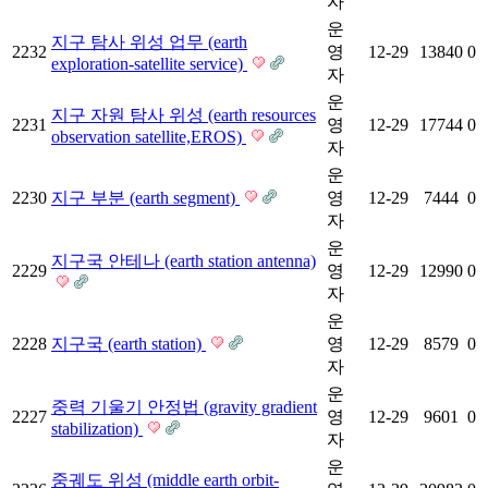
자
운
지구 탐사 위성 업무 (earth
2232
영
12-29
13840
0
exploration-satellite service)
자
운
지구 자원 탐사 위성 (earth resources
2231
영
12-29
17744
0
observation satellite,EROS)
자
운
2230
지구 부분 (earth segment)
영
12-29
7444
0
자
운
지구국 안테나 (earth station antenna)
2229
영
12-29
12990
0
자
운
2228
지구국 (earth station)
영
12-29
8579
0
자
운
중력 기울기 안정법 (gravity gradient
2227
영
12-29
9601
0
stabilization)
자
운
중궤도 위성 (middle earth orbit-