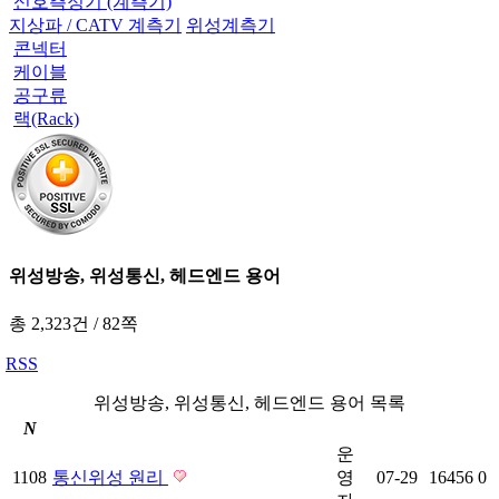
신호측정기 (계측기)
지상파 / CATV 계측기
위성계측기
콘넥터
케이블
공구류
랙(Rack)
위성방송, 위성통신, 헤드엔드 용어
총 2,323건
/
82쪽
RSS
위성방송, 위성통신, 헤드엔드 용어 목록
N
운
1108
통신위성 원리
영
07-29
16456
0