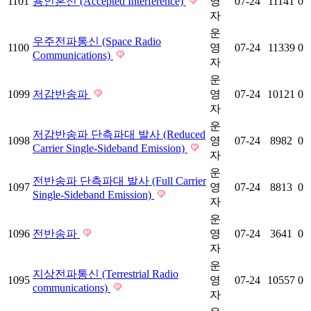
1101
용인혼신 (Accepted Interference)
영
07-24
11141
0
자
운
우주전파통신 (Space Radio
1100
영
07-24
11339
0
Communications)
자
운
1099
저감반송파
영
07-24
10121
0
자
운
저감반송파 단측파대 발사 (Reduced
1098
영
07-24
8982
0
Carrier Single-Sideband Emission)
자
운
전반송파 단측파대 발사 (Full Carrier
1097
영
07-24
8813
0
Single-Sideband Emission)
자
운
1096
전반송파
영
07-24
3641
0
자
운
지상전파통신 (Terrestrial Radio
1095
영
07-24
10557
0
communications)
자