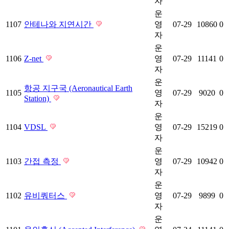
자
운
1107
안테나와 지연시간
영
07-29
10860
0
자
운
1106
Z-net
영
07-29
11141
0
자
운
항공 지구국 (Aeronautical Earth
1105
영
07-29
9020
0
Station)
자
운
1104
VDSL
영
07-29
15219
0
자
운
1103
간접 측정
영
07-29
10942
0
자
운
1102
유비쿼터스
영
07-29
9899
0
자
운