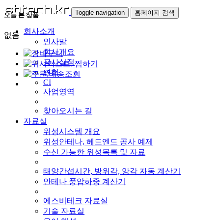
Toggle navigation
홈페이지 검색
오늘 본 상품
회사소개
없음
인사말
회사개요
공사실적
연혁
CI
사업영역
찾아오시는 길
자료실
위성시스템 개요
위성안테나, 헤드엔드 공사 예제
수신 가능한 위성목록 및 자료
태양간섭시간, 방위각, 앙각 자동 계산기
안테나 풍압하중 계산기
에스비테크 자료실
기술 자료실