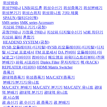
위성방송
위성안테나
LNB/피드혼
위성수신기
위성증폭기
위성분배기
위성분기기
위성스위치
위성유니트
기타 제품
SPAUN (멀티다이젝)
SMS series
SMK series
Accessory
지상파 안테나 기기 (공청)
공청안테나
가정용 안테나
지상파 디지털수신기
낙뢰 차단기
지상파 필터
혼합기
HEADEND SYSTEM (공청)
8VSB 모듈레이터 (디지털)
8VSB 리모듈레이터 (디지털)
디지
털 시그널 프로세서
FM 프로세서
DA 컨버터
모듈레이터 (아
날로그)
디바이더
컴바이너
헤드앰프
파워디스트리뷰터 (전원
분배기)
파워 서프라이
Diplex Filter
문자자막기
렉 (RACK)
REPEATER (리피터)
HDMI Matrix Switcher
증폭기
광대역증폭기
위성증폭기
MA/CATV증폭기
분배기/분기기/유니트
MA/CATV 분배기
MA/CATV 분기기
MA/CATV 유니트
광대
역 분배기
광대역 분기기
광대역 유니트
광 시스템
광 송신기
광 수신기
광 증폭기
광 분배기