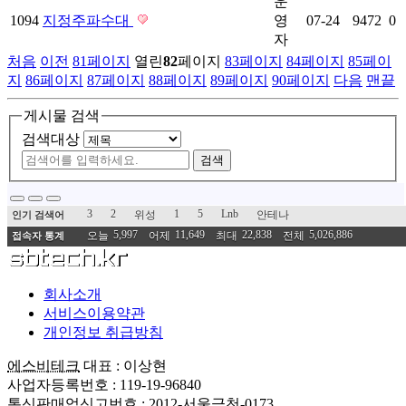
운
1094
지정주파수대
영
07-24
9472
0
자
처음
이전
81
페이지
열린
82
페이지
83
페이지
84
페이지
85
페이
지
86
페이지
87
페이지
88
페이지
89
페이지
90
페이지
다음
맨끝
게시물 검색
검색대상
검색
3
2
1
5
Lnb
위성
안테나
인기 검색어
5,997
11,649
22,838
5,026,886
오늘
어제
최대
전체
접속자 통계
회사소개
서비스이용약관
개인정보 취급방침
에스비테크
대표 : 이상현
사업자등록번호 : 119-19-96840
통신판매업신고번호 : 2012-서울금천-0173