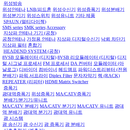
위성방송
위성안테나
LNB/피드혼
위성수신기
위성증폭기
위성분배기
위성분기기
위성스위치
위성유니트
기타 제품
SPAUN (멀티다이젝)
SMS series
SMK series
Accessory
지상파 안테나 기기 (공청)
공청안테나
가정용 안테나
지상파 디지털수신기
낙뢰 차단기
지상파 필터
혼합기
HEADEND SYSTEM (공청)
8VSB 모듈레이터 (디지털)
8VSB 리모듈레이터 (디지털)
디지
털 시그널 프로세서
FM 프로세서
DA 컨버터
모듈레이터 (아
날로그)
디바이더
컴바이너
헤드앰프
파워디스트리뷰터 (전원
분배기)
파워 서프라이
Diplex Filter
문자자막기
렉 (RACK)
REPEATER (리피터)
HDMI Matrix Switcher
증폭기
광대역증폭기
위성증폭기
MA/CATV증폭기
분배기/분기기/유니트
MA/CATV 분배기
MA/CATV 분기기
MA/CATV 유니트
광대
역 분배기
광대역 분기기
광대역 유니트
광 시스템
광 송신기
광 수신기
광 증폭기
광 분배기