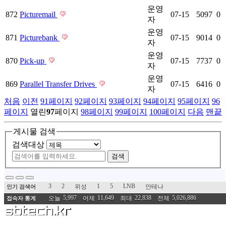
운영
872
Picturemail
07-15
5097
0
자
운영
871
Picturebank
07-15
9014
0
자
운영
870
Pick-up
07-15
7737
0
자
운영
869
Parallel Transfer Drives
07-15
6416
0
자
처음
이전
91
페이지
92
페이지
93
페이지
94
페이지
95
페이지
96
페이지
열린
97
페이지
98
페이지
99
페이지
100
페이지
다음
맨끝
게시물 검색
검색대상
검색
3
2
1
5
LNB
위성
안테나
인기 검색어
5,997
11,649
22,838
5,026,886
오늘
어제
최대
전체
접속자 통계