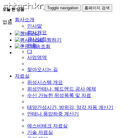
Toggle navigation
홈페이지 검색
오늘 본 상품
회사소개
없음
인사말
회사개요
공사실적
연혁
CI
사업영역
찾아오시는 길
자료실
위성시스템 개요
위성안테나, 헤드엔드 공사 예제
수신 가능한 위성목록 및 자료
태양간섭시간, 방위각, 앙각 자동 계산기
안테나 풍압하중 계산기
에스비테크 자료실
기술 자료실