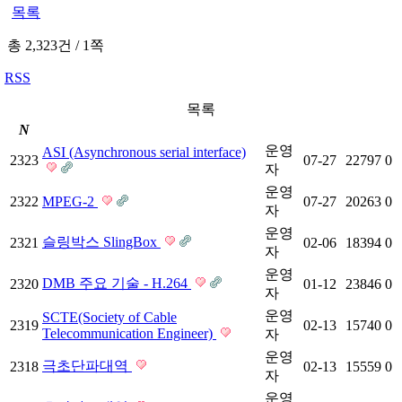
목록
총 2,323건
/
1쪽
RSS
목록
N
운영
ASI (Asynchronous serial interface)
2323
07-27
22797
0
자
운영
2322
MPEG-2
07-27
20263
0
자
운영
슬링박스 SlingBox
2321
02-06
18394
0
자
운영
DMB 주요 기술 - H.264
2320
01-12
23846
0
자
운영
SCTE(Society of Cable
2319
02-13
15740
0
Telecommunication Engineer)
자
운영
극초단파대역
2318
02-13
15559
0
자
운영