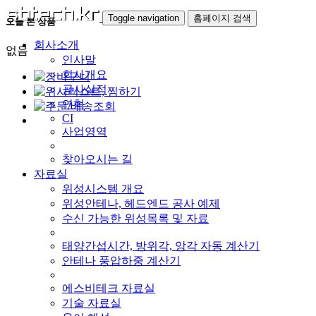
Toggle navigation
홈페이지 검색
오늘 본 상품
회사소개
없음
인사말
회사개요
공사실적
연혁
CI
사업영역
찾아오시는 길
자료실
위성시스템 개요
위성안테나, 헤드엔드 공사 예제
수신 가능한 위성목록 및 자료
태양간섭시간, 방위각, 앙각 자동 계산기
안테나 풍압하중 계산기
에스비테크 자료실
기술 자료실