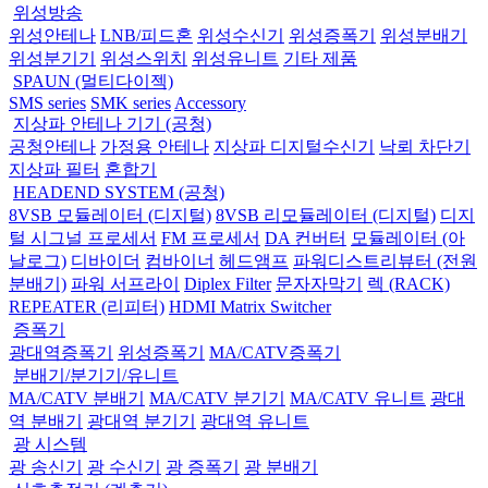
위성방송
위성안테나
LNB/피드혼
위성수신기
위성증폭기
위성분배기
위성분기기
위성스위치
위성유니트
기타 제품
SPAUN (멀티다이젝)
SMS series
SMK series
Accessory
지상파 안테나 기기 (공청)
공청안테나
가정용 안테나
지상파 디지털수신기
낙뢰 차단기
지상파 필터
혼합기
HEADEND SYSTEM (공청)
8VSB 모듈레이터 (디지털)
8VSB 리모듈레이터 (디지털)
디지
털 시그널 프로세서
FM 프로세서
DA 컨버터
모듈레이터 (아
날로그)
디바이더
컴바이너
헤드앰프
파워디스트리뷰터 (전원
분배기)
파워 서프라이
Diplex Filter
문자자막기
렉 (RACK)
REPEATER (리피터)
HDMI Matrix Switcher
증폭기
광대역증폭기
위성증폭기
MA/CATV증폭기
분배기/분기기/유니트
MA/CATV 분배기
MA/CATV 분기기
MA/CATV 유니트
광대
역 분배기
광대역 분기기
광대역 유니트
광 시스템
광 송신기
광 수신기
광 증폭기
광 분배기