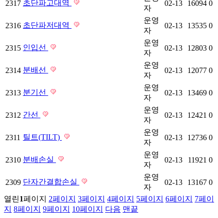
초단파고대역
2317
02-13
16094
0
자
운영
초단파저대역
2316
02-13
13535
0
자
운영
인입선
2315
02-13
12803
0
자
운영
분배선
2314
02-13
12077
0
자
운영
분기선
2313
02-13
13469
0
자
운영
간선
2312
02-13
12421
0
자
운영
틸트(TILT)
2311
02-13
12736
0
자
운영
분배손실
2310
02-13
11921
0
자
운영
단자간결합손실
2309
02-13
13167
0
자
열린
1
페이지
2
페이지
3
페이지
4
페이지
5
페이지
6
페이지
7
페이
지
8
페이지
9
페이지
10
페이지
다음
맨끝