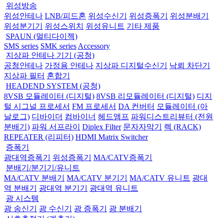
위성방송
위성안테나
LNB/피드혼
위성수신기
위성증폭기
위성분배기
위성분기기
위성스위치
위성유니트
기타 제품
SPAUN (멀티다이젝)
SMS series
SMK series
Accessory
지상파 안테나 기기 (공청)
공청안테나
가정용 안테나
지상파 디지털수신기
낙뢰 차단기
지상파 필터
혼합기
HEADEND SYSTEM (공청)
8VSB 모듈레이터 (디지털)
8VSB 리모듈레이터 (디지털)
디지
털 시그널 프로세서
FM 프로세서
DA 컨버터
모듈레이터 (아
날로그)
디바이더
컴바이너
헤드앰프
파워디스트리뷰터 (전원
분배기)
파워 서프라이
Diplex Filter
문자자막기
렉 (RACK)
REPEATER (리피터)
HDMI Matrix Switcher
증폭기
광대역증폭기
위성증폭기
MA/CATV증폭기
분배기/분기기/유니트
MA/CATV 분배기
MA/CATV 분기기
MA/CATV 유니트
광대
역 분배기
광대역 분기기
광대역 유니트
광 시스템
광 송신기
광 수신기
광 증폭기
광 분배기