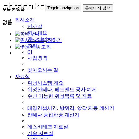
Toggle navigation
홈페이지 검색
오늘 본 상품
회사소개
없음
인사말
회사개요
공사실적
연혁
CI
사업영역
찾아오시는 길
자료실
위성시스템 개요
위성안테나, 헤드엔드 공사 예제
수신 가능한 위성목록 및 자료
태양간섭시간, 방위각, 앙각 자동 계산기
안테나 풍압하중 계산기
에스비테크 자료실
기술 자료실