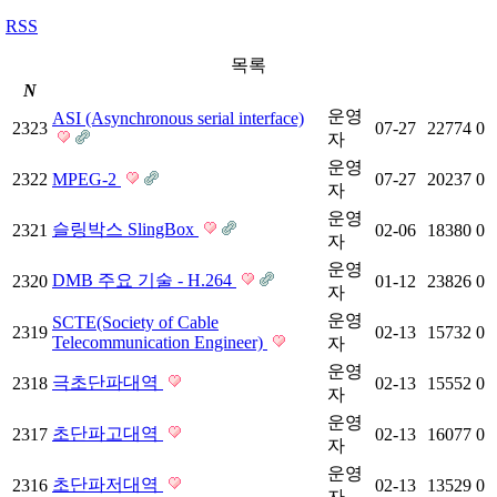
RSS
목록
N
운영
ASI (Asynchronous serial interface)
2323
07-27
22774
0
자
운영
2322
MPEG-2
07-27
20237
0
자
운영
슬링박스 SlingBox
2321
02-06
18380
0
자
운영
DMB 주요 기술 - H.264
2320
01-12
23826
0
자
운영
SCTE(Society of Cable
2319
02-13
15732
0
Telecommunication Engineer)
자
운영
극초단파대역
2318
02-13
15552
0
자
운영
초단파고대역
2317
02-13
16077
0
자
운영
초단파저대역
2316
02-13
13529
0
자