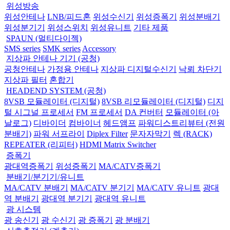
위성방송
위성안테나
LNB/피드혼
위성수신기
위성증폭기
위성분배기
위성분기기
위성스위치
위성유니트
기타 제품
SPAUN (멀티다이젝)
SMS series
SMK series
Accessory
지상파 안테나 기기 (공청)
공청안테나
가정용 안테나
지상파 디지털수신기
낙뢰 차단기
지상파 필터
혼합기
HEADEND SYSTEM (공청)
8VSB 모듈레이터 (디지털)
8VSB 리모듈레이터 (디지털)
디지
털 시그널 프로세서
FM 프로세서
DA 컨버터
모듈레이터 (아
날로그)
디바이더
컴바이너
헤드앰프
파워디스트리뷰터 (전원
분배기)
파워 서프라이
Diplex Filter
문자자막기
렉 (RACK)
REPEATER (리피터)
HDMI Matrix Switcher
증폭기
광대역증폭기
위성증폭기
MA/CATV증폭기
분배기/분기기/유니트
MA/CATV 분배기
MA/CATV 분기기
MA/CATV 유니트
광대
역 분배기
광대역 분기기
광대역 유니트
광 시스템
광 송신기
광 수신기
광 증폭기
광 분배기