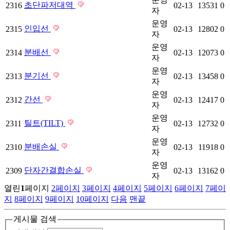
초단파저대역
2316
02-13
13531
0
자
운영
인입선
2315
02-13
12802
0
자
운영
분배선
2314
02-13
12073
0
자
운영
분기선
2313
02-13
13458
0
자
운영
간선
2312
02-13
12417
0
자
운영
틸트(TILT)
2311
02-13
12732
0
자
운영
분배손실
2310
02-13
11918
0
자
운영
단자간결합손실
2309
02-13
13162
0
자
열린
1
페이지
2
페이지
3
페이지
4
페이지
5
페이지
6
페이지
7
페이
지
8
페이지
9
페이지
10
페이지
다음
맨끝
게시물 검색