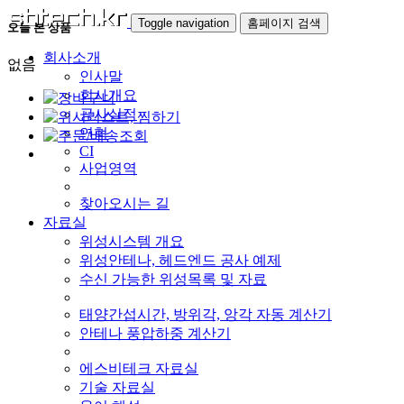
Toggle navigation
홈페이지 검색
오늘 본 상품
회사소개
없음
인사말
회사개요
공사실적
연혁
CI
사업영역
찾아오시는 길
자료실
위성시스템 개요
위성안테나, 헤드엔드 공사 예제
수신 가능한 위성목록 및 자료
태양간섭시간, 방위각, 앙각 자동 계산기
안테나 풍압하중 계산기
에스비테크 자료실
기술 자료실