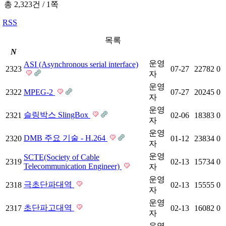
총 2,323건
/
1쪽
RSS
목록
N
운영
ASI (Asynchronous serial interface)
2323
07-27
22782
0
자
운영
2322
MPEG-2
07-27
20245
0
자
운영
슬링박스 SlingBox
2321
02-06
18383
0
자
운영
DMB 주요 기술 - H.264
2320
01-12
23834
0
자
운영
SCTE(Society of Cable
2319
02-13
15734
0
Telecommunication Engineer)
자
운영
극초단파대역
2318
02-13
15555
0
자
운영
초단파고대역
2317
02-13
16082
0
자
운영