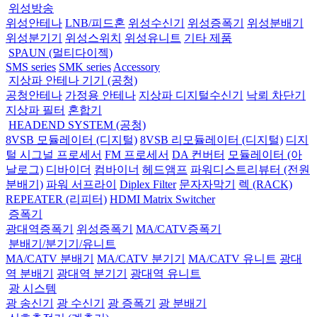
위성방송
위성안테나
LNB/피드혼
위성수신기
위성증폭기
위성분배기
위성분기기
위성스위치
위성유니트
기타 제품
SPAUN (멀티다이젝)
SMS series
SMK series
Accessory
지상파 안테나 기기 (공청)
공청안테나
가정용 안테나
지상파 디지털수신기
낙뢰 차단기
지상파 필터
혼합기
HEADEND SYSTEM (공청)
8VSB 모듈레이터 (디지털)
8VSB 리모듈레이터 (디지털)
디지
털 시그널 프로세서
FM 프로세서
DA 컨버터
모듈레이터 (아
날로그)
디바이더
컴바이너
헤드앰프
파워디스트리뷰터 (전원
분배기)
파워 서프라이
Diplex Filter
문자자막기
렉 (RACK)
REPEATER (리피터)
HDMI Matrix Switcher
증폭기
광대역증폭기
위성증폭기
MA/CATV증폭기
분배기/분기기/유니트
MA/CATV 분배기
MA/CATV 분기기
MA/CATV 유니트
광대
역 분배기
광대역 분기기
광대역 유니트
광 시스템
광 송신기
광 수신기
광 증폭기
광 분배기