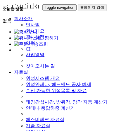
Toggle navigation
홈페이지 검색
오늘 본 상품
회사소개
없음
인사말
회사개요
공사실적
연혁
CI
사업영역
찾아오시는 길
자료실
위성시스템 개요
위성안테나, 헤드엔드 공사 예제
수신 가능한 위성목록 및 자료
태양간섭시간, 방위각, 앙각 자동 계산기
안테나 풍압하중 계산기
에스비테크 자료실
기술 자료실