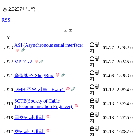
총 2,323건
/
1쪽
RSS
목록
N
운영
ASI (Asynchronous serial interface)
2323
07-27
22782
0
자
운영
2322
MPEG-2
07-27
20245
0
자
운영
슬링박스 SlingBox
2321
02-06
18383
0
자
운영
DMB 주요 기술 - H.264
2320
01-12
23834
0
자
운영
SCTE(Society of Cable
2319
02-13
15734
0
Telecommunication Engineer)
자
운영
극초단파대역
2318
02-13
15555
0
자
운영
초단파고대역
2317
02-13
16082
0
자