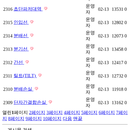
운영
초단파저대역
2316
02-13
13531
0
자
운영
인입선
2315
02-13
12802
0
자
운영
분배선
2314
02-13
12073
0
자
운영
분기선
2313
02-13
13458
0
자
운영
간선
2312
02-13
12417
0
자
운영
틸트(TILT)
2311
02-13
12732
0
자
운영
분배손실
2310
02-13
11918
0
자
운영
단자간결합손실
2309
02-13
13162
0
자
열린
1
페이지
2
페이지
3
페이지
4
페이지
5
페이지
6
페이지
7
페이
지
8
페이지
9
페이지
10
페이지
다음
맨끝
게시물 검색