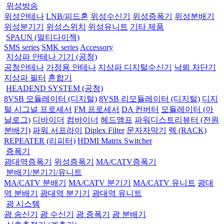
위성방송
위성안테나
LNB/피드혼
위성수신기
위성증폭기
위성분배기
위성분기기
위성스위치
위성유니트
기타 제품
SPAUN (멀티다이젝)
SMS series
SMK series
Accessory
지상파 안테나 기기 (공청)
공청안테나
가정용 안테나
지상파 디지털수신기
낙뢰 차단기
지상파 필터
혼합기
HEADEND SYSTEM (공청)
8VSB 모듈레이터 (디지털)
8VSB 리모듈레이터 (디지털)
디지
털 시그널 프로세서
FM 프로세서
DA 컨버터
모듈레이터 (아
날로그)
디바이더
컴바이너
헤드앰프
파워디스트리뷰터 (전원
분배기)
파워 서프라이
Diplex Filter
문자자막기
렉 (RACK)
REPEATER (리피터)
HDMI Matrix Switcher
증폭기
광대역증폭기
위성증폭기
MA/CATV증폭기
분배기/분기기/유니트
MA/CATV 분배기
MA/CATV 분기기
MA/CATV 유니트
광대
역 분배기
광대역 분기기
광대역 유니트
광 시스템
광 송신기
광 수신기
광 증폭기
광 분배기