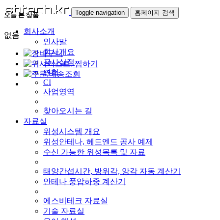
Toggle navigation
홈페이지 검색
오늘 본 상품
회사소개
없음
인사말
회사개요
공사실적
연혁
CI
사업영역
찾아오시는 길
자료실
위성시스템 개요
위성안테나, 헤드엔드 공사 예제
수신 가능한 위성목록 및 자료
태양간섭시간, 방위각, 앙각 자동 계산기
안테나 풍압하중 계산기
에스비테크 자료실
기술 자료실