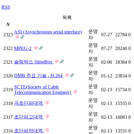
RSS
목록
N
운영
ASI (Asynchronous serial interface)
2323
07-27
22784
0
자
운영
2322
MPEG-2
07-27
20246
0
자
운영
슬링박스 SlingBox
2321
02-06
18384
0
자
운영
DMB 주요 기술 - H.264
2320
01-12
23834
0
자
운영
SCTE(Society of Cable
2319
02-13
15734
0
Telecommunication Engineer)
자
운영
극초단파대역
2318
02-13
15555
0
자
운영
초단파고대역
2317
02-13
16083
0
자
운영
초단파저대역
2316
02-13
13531
0
자