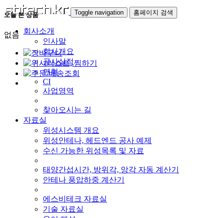
Toggle navigation
홈페이지 검색
오늘 본 상품
회사소개
없음
인사말
회사개요
공사실적
연혁
CI
사업영역
찾아오시는 길
자료실
위성시스템 개요
위성안테나, 헤드엔드 공사 예제
수신 가능한 위성목록 및 자료
태양간섭시간, 방위각, 앙각 자동 계산기
안테나 풍압하중 계산기
에스비테크 자료실
기술 자료실