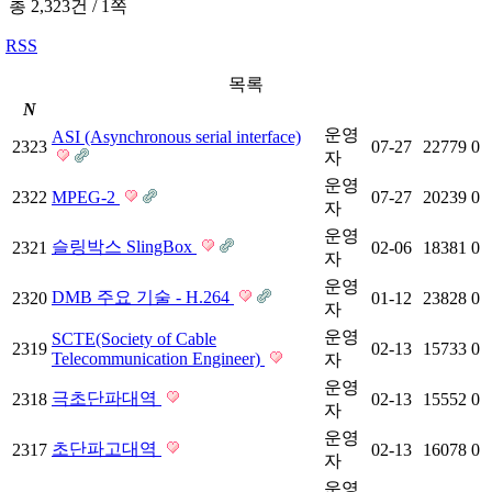
총 2,323건
/
1쪽
RSS
목록
N
운영
ASI (Asynchronous serial interface)
2323
07-27
22779
0
자
운영
2322
MPEG-2
07-27
20239
0
자
운영
슬링박스 SlingBox
2321
02-06
18381
0
자
운영
DMB 주요 기술 - H.264
2320
01-12
23828
0
자
운영
SCTE(Society of Cable
2319
02-13
15733
0
Telecommunication Engineer)
자
운영
극초단파대역
2318
02-13
15552
0
자
운영
초단파고대역
2317
02-13
16078
0
자
운영