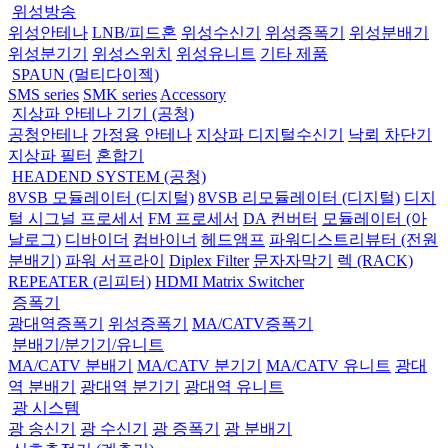
위성방송
위성안테나
LNB/피드혼
위성수신기
위성증폭기
위성분배기
위성분기기
위성스위치
위성유니트
기타 제품
SPAUN (멀티다이젝)
SMS series
SMK series
Accessory
지상파 안테나 기기 (공청)
공청안테나
가정용 안테나
지상파 디지털수신기
낙뢰 차단기
지상파 필터
혼합기
HEADEND SYSTEM (공청)
8VSB 모듈레이터 (디지털)
8VSB 리모듈레이터 (디지털)
디지
털 시그널 프로세서
FM 프로세서
DA 컨버터
모듈레이터 (아
날로그)
디바이더
컴바이너
헤드앰프
파워디스트리뷰터 (전원
분배기)
파워 서프라이
Diplex Filter
문자자막기
렉 (RACK)
REPEATER (리피터)
HDMI Matrix Switcher
증폭기
광대역증폭기
위성증폭기
MA/CATV증폭기
분배기/분기기/유니트
MA/CATV 분배기
MA/CATV 분기기
MA/CATV 유니트
광대
역 분배기
광대역 분기기
광대역 유니트
광 시스템
광 송신기
광 수신기
광 증폭기
광 분배기