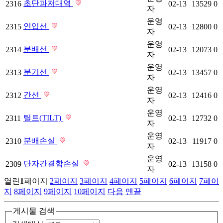
초단파저대역
2316
02-13
13529
0
자
운영
인입선
2315
02-13
12800
0
자
운영
분배선
2314
02-13
12073
0
자
운영
분기선
2313
02-13
13457
0
자
운영
간선
2312
02-13
12416
0
자
운영
틸트(TILT)
2311
02-13
12732
0
자
운영
분배손실
2310
02-13
11917
0
자
운영
단자간결합손실
2309
02-13
13158
0
자
열린
1
페이지
2
페이지
3
페이지
4
페이지
5
페이지
6
페이지
7
페이
지
8
페이지
9
페이지
10
페이지
다음
맨끝
게시물 검색