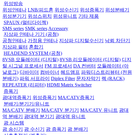
위성방송
위성안테나
LNB/피드혼
위성수신기
위성증폭기
위성분배기
위성분기기
위성스위치
위성유니트
기타 제품
SPAUN (멀티다이젝)
SMS series
SMK series
Accessory
지상파 안테나 기기 (공청)
공청안테나
가정용 안테나
지상파 디지털수신기
낙뢰 차단기
지상파 필터
혼합기
HEADEND SYSTEM (공청)
8VSB 모듈레이터 (디지털)
8VSB 리모듈레이터 (디지털)
디지
털 시그널 프로세서
FM 프로세서
DA 컨버터
모듈레이터 (아
날로그)
디바이더
컴바이너
헤드앰프
파워디스트리뷰터 (전원
분배기)
파워 서프라이
Diplex Filter
문자자막기
렉 (RACK)
REPEATER (리피터)
HDMI Matrix Switcher
증폭기
광대역증폭기
위성증폭기
MA/CATV증폭기
분배기/분기기/유니트
MA/CATV 분배기
MA/CATV 분기기
MA/CATV 유니트
광대
역 분배기
광대역 분기기
광대역 유니트
광 시스템
광 송신기
광 수신기
광 증폭기
광 분배기