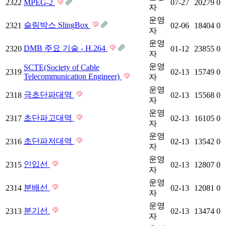
2322
MPEG-2
07-27
20279
0
자
운영
슬링박스 SlingBox
2321
02-06
18404
0
자
운영
DMB 주요 기술 - H.264
2320
01-12
23855
0
자
운영
SCTE(Society of Cable
2319
02-13
15749
0
Telecommunication Engineer)
자
운영
극초단파대역
2318
02-13
15568
0
자
운영
초단파고대역
2317
02-13
16105
0
자
운영
초단파저대역
2316
02-13
13542
0
자
운영
인입선
2315
02-13
12807
0
자
운영
분배선
2314
02-13
12081
0
자
운영
분기선
2313
02-13
13474
0
자