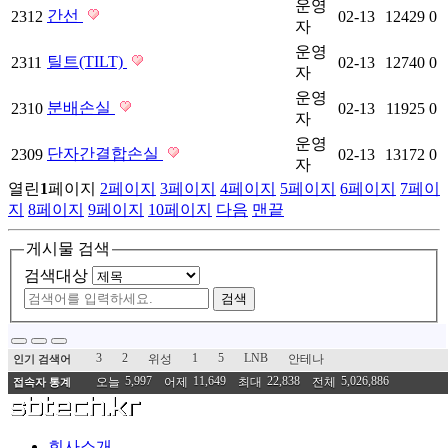
운영
간선
2312
02-13
12429
0
자
운영
틸트(TILT)
2311
02-13
12740
0
자
운영
분배손실
2310
02-13
11925
0
자
운영
단자간결합손실
2309
02-13
13172
0
자
열린
1
페이지
2
페이지
3
페이지
4
페이지
5
페이지
6
페이지
7
페이
지
8
페이지
9
페이지
10
페이지
다음
맨끝
게시물 검색
검색대상
검색
3
2
1
5
LNB
위성
안테나
인기 검색어
5,997
11,649
22,838
5,026,886
오늘
어제
최대
전체
접속자 통계
회사소개