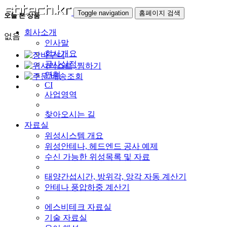
Toggle navigation
홈페이지 검색
오늘 본 상품
회사소개
없음
인사말
회사개요
공사실적
연혁
CI
사업영역
찾아오시는 길
자료실
위성시스템 개요
위성안테나, 헤드엔드 공사 예제
수신 가능한 위성목록 및 자료
태양간섭시간, 방위각, 앙각 자동 계산기
안테나 풍압하중 계산기
에스비테크 자료실
기술 자료실