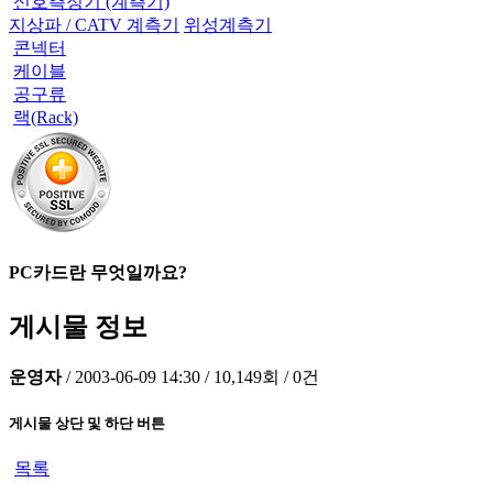
신호측정기 (계측기)
지상파 / CATV 계측기
위성계측기
콘넥터
케이블
공구류
랙(Rack)
PC카드란 무엇일까요?
게시물 정보
운영자
/
2003-06-09 14:30
/
10,149회
/
0건
게시물 상단 및 하단 버튼
목록