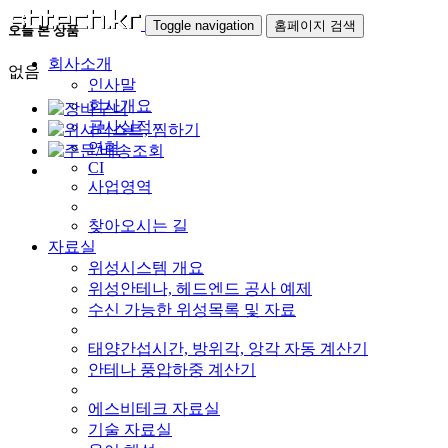
Toggle navigation
홈페이지 검색
오늘 본 상품
회사소개
없음
인사말
회사개요
공사실적
연혁
CI
사업영역
찾아오시는 길
자료실
위성시스템 개요
위성안테나, 헤드엔드 공사 예제
수신 가능한 위성목록 및 자료
태양간섭시간, 방위각, 앙각 자동 계산기
안테나 풍압하중 계산기
에스비테크 자료실
기술 자료실