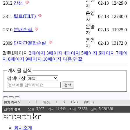
간선
2312
02-13
12429
0
자
운영
틸트(TILT)
2311
02-13
12740
0
자
운영
분배손실
2310
02-13
11925
0
자
운영
단자간결합손실
2309
02-13
13172
0
자
열린
1
페이지
2
페이지
3
페이지
4
페이지
5
페이지
6
페이지
7
페이
지
8
페이지
9
페이지
10
페이지
다음
맨끝
게시물 검색
검색대상
검색
3
2
1
5
LNB
위성
안테나
인기 검색어
5,997
11,649
22,838
5,026,886
오늘
어제
최대
전체
접속자 통계
회사소개