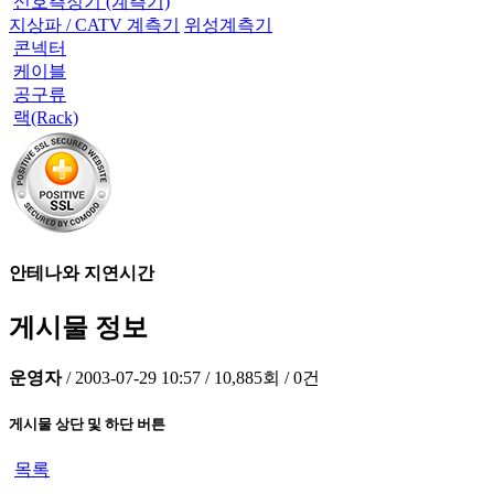
신호측정기 (계측기)
지상파 / CATV 계측기
위성계측기
콘넥터
케이블
공구류
랙(Rack)
안테나와 지연시간
게시물 정보
운영자
/
2003-07-29 10:57
/
10,885회
/
0건
게시물 상단 및 하단 버튼
목록