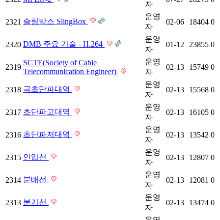
자
운영
슬링박스 SlingBox
2321
02-06
18404
0
자
운영
DMB 주요 기술 - H.264
2320
01-12
23855
0
자
운영
SCTE(Society of Cable
2319
02-13
15749
0
Telecommunication Engineer)
자
운영
극초단파대역
2318
02-13
15568
0
자
운영
초단파고대역
2317
02-13
16105
0
자
운영
초단파저대역
2316
02-13
13542
0
자
운영
인입선
2315
02-13
12807
0
자
운영
분배선
2314
02-13
12081
0
자
운영
분기선
2313
02-13
13474
0
자
운영