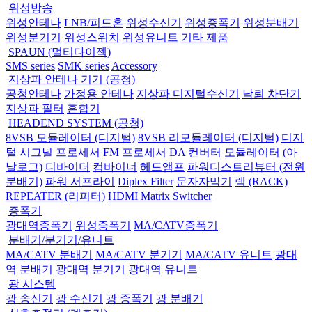
위성방송
위성안테나
LNB/피드혼
위성수신기
위성증폭기
위성분배기
위성분기기
위성스위치
위성유니트
기타 제품
SPAUN (멀티다이젝)
SMS series
SMK series
Accessory
지상파 안테나 기기 (공청)
공청안테나
가정용 안테나
지상파 디지털수신기
낙뢰 차단기
지상파 필터
혼합기
HEADEND SYSTEM (공청)
8VSB 모듈레이터 (디지털)
8VSB 리모듈레이터 (디지털)
디지
털 시그널 프로세서
FM 프로세서
DA 컨버터
모듈레이터 (아
날로그)
디바이더
컴바이너
헤드앰프
파워디스트리뷰터 (전원
분배기)
파워 서프라이
Diplex Filter
문자자막기
렉 (RACK)
REPEATER (리피터)
HDMI Matrix Switcher
증폭기
광대역증폭기
위성증폭기
MA/CATV증폭기
분배기/분기기/유니트
MA/CATV 분배기
MA/CATV 분기기
MA/CATV 유니트
광대
역 분배기
광대역 분기기
광대역 유니트
광 시스템
광 송신기
광 수신기
광 증폭기
광 분배기