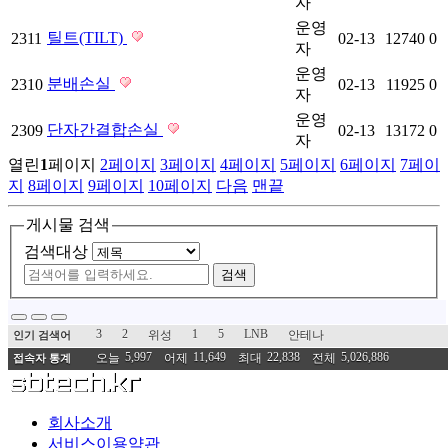
자
운영
틸트(TILT)
2311
02-13
12740
0
자
운영
분배손실
2310
02-13
11925
0
자
운영
단자간결합손실
2309
02-13
13172
0
자
열린
1
페이지
2
페이지
3
페이지
4
페이지
5
페이지
6
페이지
7
페이
지
8
페이지
9
페이지
10
페이지
다음
맨끝
게시물 검색
검색대상
검색
3
2
1
5
LNB
위성
안테나
인기 검색어
5,997
11,649
22,838
5,026,886
오늘
어제
최대
전체
접속자 통계
회사소개
서비스이용약관