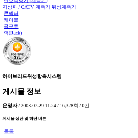
신호측정기 (계측기)
지상파 / CATV 계측기
위성계측기
콘넥터
케이블
공구류
랙(Rack)
하이브리드위성항측시스템
게시물 정보
운영자
/
2003-07-29 11:24
/
16,328회
/
0건
게시물 상단 및 하단 버튼
목록