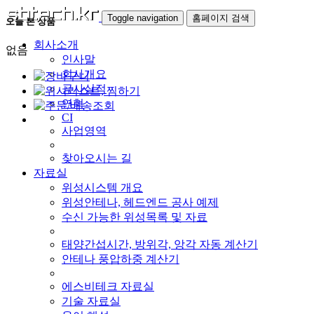
Toggle navigation
홈페이지 검색
오늘 본 상품
회사소개
없음
인사말
회사개요
공사실적
연혁
CI
사업영역
찾아오시는 길
자료실
위성시스템 개요
위성안테나, 헤드엔드 공사 예제
수신 가능한 위성목록 및 자료
태양간섭시간, 방위각, 앙각 자동 계산기
안테나 풍압하중 계산기
에스비테크 자료실
기술 자료실