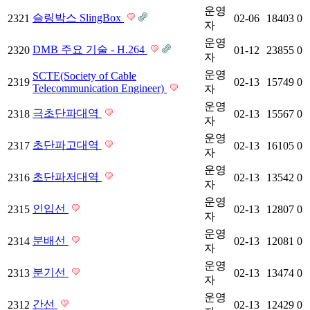
운영
슬링박스 SlingBox
2321
02-06
18403
0
자
운영
DMB 주요 기술 - H.264
2320
01-12
23855
0
자
운영
SCTE(Society of Cable
2319
02-13
15749
0
Telecommunication Engineer)
자
운영
극초단파대역
2318
02-13
15567
0
자
운영
초단파고대역
2317
02-13
16105
0
자
운영
초단파저대역
2316
02-13
13542
0
자
운영
인입선
2315
02-13
12807
0
자
운영
분배선
2314
02-13
12081
0
자
운영
분기선
2313
02-13
13474
0
자
운영
간선
2312
02-13
12429
0