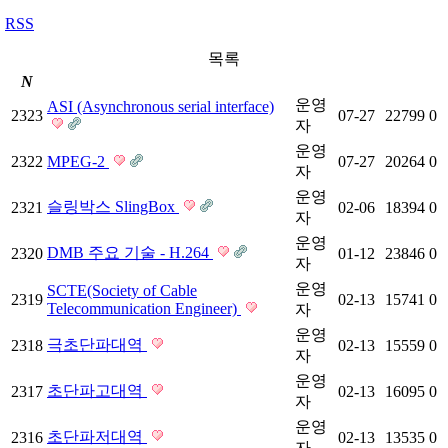
RSS
목록
N
운영
ASI (Asynchronous serial interface)
2323
07-27
22799
0
자
운영
2322
MPEG-2
07-27
20264
0
자
운영
슬링박스 SlingBox
2321
02-06
18394
0
자
운영
DMB 주요 기술 - H.264
2320
01-12
23846
0
자
운영
SCTE(Society of Cable
2319
02-13
15741
0
Telecommunication Engineer)
자
운영
극초단파대역
2318
02-13
15559
0
자
운영
초단파고대역
2317
02-13
16095
0
자
운영
초단파저대역
2316
02-13
13535
0
자