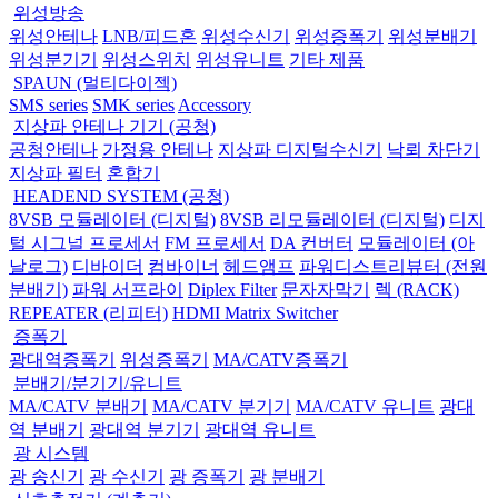
위성방송
위성안테나
LNB/피드혼
위성수신기
위성증폭기
위성분배기
위성분기기
위성스위치
위성유니트
기타 제품
SPAUN (멀티다이젝)
SMS series
SMK series
Accessory
지상파 안테나 기기 (공청)
공청안테나
가정용 안테나
지상파 디지털수신기
낙뢰 차단기
지상파 필터
혼합기
HEADEND SYSTEM (공청)
8VSB 모듈레이터 (디지털)
8VSB 리모듈레이터 (디지털)
디지
털 시그널 프로세서
FM 프로세서
DA 컨버터
모듈레이터 (아
날로그)
디바이더
컴바이너
헤드앰프
파워디스트리뷰터 (전원
분배기)
파워 서프라이
Diplex Filter
문자자막기
렉 (RACK)
REPEATER (리피터)
HDMI Matrix Switcher
증폭기
광대역증폭기
위성증폭기
MA/CATV증폭기
분배기/분기기/유니트
MA/CATV 분배기
MA/CATV 분기기
MA/CATV 유니트
광대
역 분배기
광대역 분기기
광대역 유니트
광 시스템
광 송신기
광 수신기
광 증폭기
광 분배기