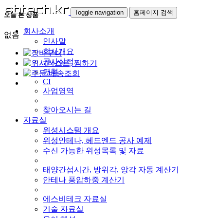
Toggle navigation
홈페이지 검색
오늘 본 상품
회사소개
없음
인사말
회사개요
공사실적
연혁
CI
사업영역
찾아오시는 길
자료실
위성시스템 개요
위성안테나, 헤드엔드 공사 예제
수신 가능한 위성목록 및 자료
태양간섭시간, 방위각, 앙각 자동 계산기
안테나 풍압하중 계산기
에스비테크 자료실
기술 자료실