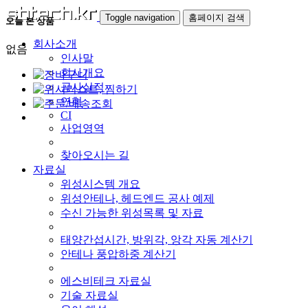
Toggle navigation
홈페이지 검색
오늘 본 상품
회사소개
없음
인사말
회사개요
공사실적
연혁
CI
사업영역
찾아오시는 길
자료실
위성시스템 개요
위성안테나, 헤드엔드 공사 예제
수신 가능한 위성목록 및 자료
태양간섭시간, 방위각, 앙각 자동 계산기
안테나 풍압하중 계산기
에스비테크 자료실
기술 자료실