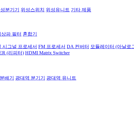
위성분기기
위성스위치
위성유니트
기타 제품
지상파 필터
혼합기
 시그널 프로세서
FM 프로세서
DA 컨버터
모듈레이터 (아날로그
ER (리피터)
HDMI Matrix Switcher
 분배기
광대역 분기기
광대역 유니트