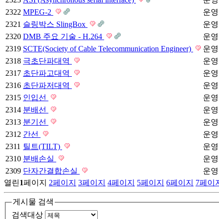
2322
MPEG-2
운영
2321
슬링박스 SlingBox
운영
2320
DMB 주요 기술 - H.264
운영
2319
SCTE(Society of Cable Telecommunication Engineer)
운영
2318
극초단파대역
운영
2317
초단파고대역
운영
2316
초단파저대역
운영
2315
인입선
운영
2314
분배선
운영
2313
분기선
운영
2312
간선
운영
2311
틸트(TILT)
운영
2310
분배손실
운영
2309
단자간결합손실
운영
열린
1
페이지
2
페이지
3
페이지
4
페이지
5
페이지
6
페이지
7
페이
게시물 검색
검색대상