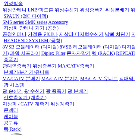
위성방송
위성안테나
LNB/피드혼
위성수신기
위성증폭기
위성분배기
SPAUN (멀티다이젝)
SMS series
SMK series
Accessory
지상파 안테나 기기 (공청)
공청안테나
가정용 안테나
지상파 디지털수신기
낙뢰 차단기
HEADEND SYSTEM (공청)
8VSB 모듈레이터 (디지털)
8VSB 리모듈레이터 (디지털)
디지털
기)
파워 서프라이
Diplex Filter
문자자막기
렉 (RACK)
REPEAT
증폭기
광대역증폭기
위성증폭기
MA/CATV증폭기
분배기/분기기/유니트
MA/CATV 분배기
MA/CATV 분기기
MA/CATV 유니트
광대역
광 시스템
광 송신기
광 수신기
광 증폭기
광 분배기
신호측정기 (계측기)
지상파 / CATV 계측기
위성계측기
콘넥터
케이블
공구류
랙(Rack)