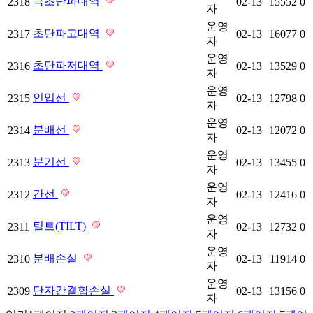
극초단파대역
2318
02-13
15552
0
자
운영
초단파고대역
2317
02-13
16077
0
자
운영
초단파저대역
2316
02-13
13529
0
자
운영
인입선
2315
02-13
12798
0
자
운영
분배선
2314
02-13
12072
0
자
운영
분기선
2313
02-13
13455
0
자
운영
간선
2312
02-13
12416
0
자
운영
틸트(TILT)
2311
02-13
12732
0
자
운영
분배손실
2310
02-13
11914
0
자
운영
단자간결합손실
2309
02-13
13156
0
자