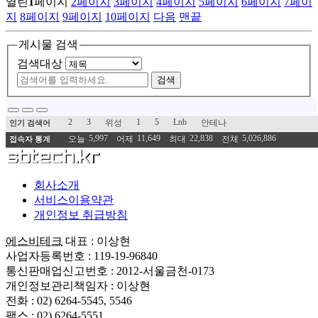
열린
1
페이지
2
페이지
3
페이지
4
페이지
5
페이지
6
페이지
7
페이
지
8
페이지
9
페이지
10
페이지
다음
맨끝
게시물 검색
검색대상
검색
2
3
1
5
Lnb
위성
안테나
인기 검색어
5,997
11,649
22,838
5,026,886
오늘
어제
최대
전체
접속자 통계
회사소개
서비스이용약관
개인정보 취급방침
에스비테크
대표 : 이상현
사업자등록번호 : 119-19-96840
통신판매업신고번호 : 2012-서울금천-0173
개인정보관리책임자 : 이상현
전화 : 02) 6264-5545, 5546
팩스 : 02) 6264-5551