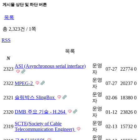
게시물 상단 및 하단 버튼
목록
총 2,323건
/
1쪽
RSS
목록
N
운영
ASI (Asynchronous serial interface)
2323
07-27
22774
0
자
운영
2322
MPEG-2
07-27
20237
0
자
운영
슬링박스 SlingBox
2321
02-06
18380
0
자
운영
DMB 주요 기술 - H.264
2320
01-12
23826
0
자
운영
SCTE(Society of Cable
2319
02-13
15732
0
Telecommunication Engineer)
자
운영