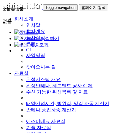
Toggle navigation
홈페이지 검색
오늘 본 상품
회사소개
없음
인사말
회사개요
공사실적
연혁
CI
사업영역
찾아오시는 길
자료실
위성시스템 개요
위성안테나, 헤드엔드 공사 예제
수신 가능한 위성목록 및 자료
태양간섭시간, 방위각, 앙각 자동 계산기
안테나 풍압하중 계산기
에스비테크 자료실
기술 자료실