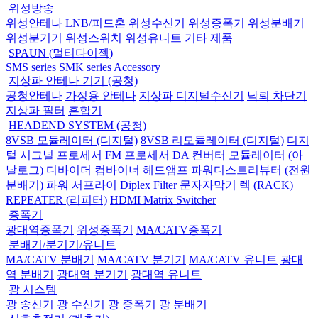
위성방송
위성안테나
LNB/피드혼
위성수신기
위성증폭기
위성분배기
위성분기기
위성스위치
위성유니트
기타 제품
SPAUN (멀티다이젝)
SMS series
SMK series
Accessory
지상파 안테나 기기 (공청)
공청안테나
가정용 안테나
지상파 디지털수신기
낙뢰 차단기
지상파 필터
혼합기
HEADEND SYSTEM (공청)
8VSB 모듈레이터 (디지털)
8VSB 리모듈레이터 (디지털)
디지
털 시그널 프로세서
FM 프로세서
DA 컨버터
모듈레이터 (아
날로그)
디바이더
컴바이너
헤드앰프
파워디스트리뷰터 (전원
분배기)
파워 서프라이
Diplex Filter
문자자막기
렉 (RACK)
REPEATER (리피터)
HDMI Matrix Switcher
증폭기
광대역증폭기
위성증폭기
MA/CATV증폭기
분배기/분기기/유니트
MA/CATV 분배기
MA/CATV 분기기
MA/CATV 유니트
광대
역 분배기
광대역 분기기
광대역 유니트
광 시스템
광 송신기
광 수신기
광 증폭기
광 분배기