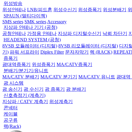
위성방송
위성안테나
LNB/피드혼
위성수신기
위성증폭기
위성분배기
SPAUN (멀티다이젝)
SMS series
SMK series
Accessory
지상파 안테나 기기 (공청)
공청안테나
가정용 안테나
지상파 디지털수신기
낙뢰 차단기
HEADEND SYSTEM (공청)
8VSB 모듈레이터 (디지털)
8VSB 리모듈레이터 (디지털)
디지털
기)
파워 서프라이
Diplex Filter
문자자막기
렉 (RACK)
REPEAT
증폭기
광대역증폭기
위성증폭기
MA/CATV증폭기
분배기/분기기/유니트
MA/CATV 분배기
MA/CATV 분기기
MA/CATV 유니트
광대역
광 시스템
광 송신기
광 수신기
광 증폭기
광 분배기
신호측정기 (계측기)
지상파 / CATV 계측기
위성계측기
콘넥터
케이블
공구류
랙(Rack)