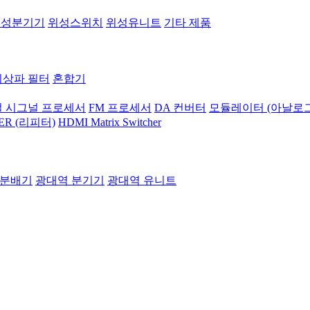
위성분기기
위성스위치
위성유니트
기타 제품
지상파 필터
혼합기
 시그널 프로세서
FM 프로세서
DA 컨버터
모듈레이터 (아날로그
ER (리피터)
HDMI Matrix Switcher
 분배기
광대역 분기기
광대역 유니트