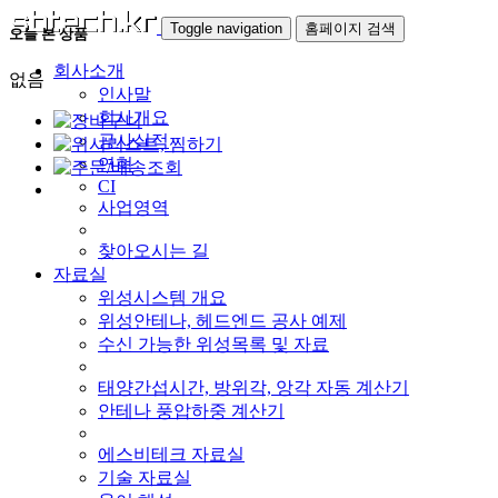
Toggle navigation
홈페이지 검색
오늘 본 상품
회사소개
없음
인사말
회사개요
공사실적
연혁
CI
사업영역
찾아오시는 길
자료실
위성시스템 개요
위성안테나, 헤드엔드 공사 예제
수신 가능한 위성목록 및 자료
태양간섭시간, 방위각, 앙각 자동 계산기
안테나 풍압하중 계산기
에스비테크 자료실
기술 자료실