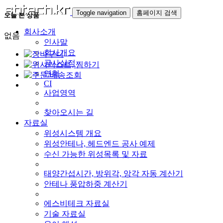
Toggle navigation
홈페이지 검색
오늘 본 상품
회사소개
없음
인사말
회사개요
공사실적
연혁
CI
사업영역
찾아오시는 길
자료실
위성시스템 개요
위성안테나, 헤드엔드 공사 예제
수신 가능한 위성목록 및 자료
태양간섭시간, 방위각, 앙각 자동 계산기
안테나 풍압하중 계산기
에스비테크 자료실
기술 자료실