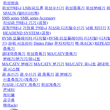
위성방송
위성안테나
LNB/피드혼
위성수신기
위성증폭기
위성분배기
SPAUN (멀티다이젝)
SMS series
SMK series
Accessory
지상파 안테나 기기 (공청)
공청안테나
가정용 안테나
지상파 디지털수신기
낙뢰 차단기
HEADEND SYSTEM (공청)
8VSB 모듈레이터 (디지털)
8VSB 리모듈레이터 (디지털)
디지털
기)
파워 서프라이
Diplex Filter
문자자막기
렉 (RACK)
REPEAT
증폭기
광대역증폭기
위성증폭기
MA/CATV증폭기
분배기/분기기/유니트
MA/CATV 분배기
MA/CATV 분기기
MA/CATV 유니트
광대역
광 시스템
광 송신기
광 수신기
광 증폭기
광 분배기
신호측정기 (계측기)
지상파 / CATV 계측기
위성계측기
콘넥터
케이블
공구류
랙(Rack)