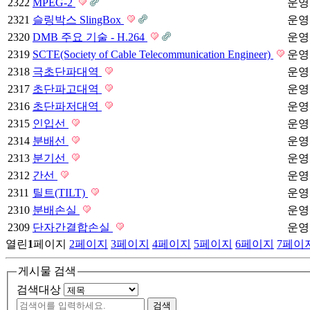
2322
MPEG-2
운영
2321
슬링박스 SlingBox
운영
2320
DMB 주요 기술 - H.264
운영
2319
SCTE(Society of Cable Telecommunication Engineer)
운영
2318
극초단파대역
운영
2317
초단파고대역
운영
2316
초단파저대역
운영
2315
인입선
운영
2314
분배선
운영
2313
분기선
운영
2312
간선
운영
2311
틸트(TILT)
운영
2310
분배손실
운영
2309
단자간결합손실
운영
열린
1
페이지
2
페이지
3
페이지
4
페이지
5
페이지
6
페이지
7
페이
게시물 검색
검색대상
검색