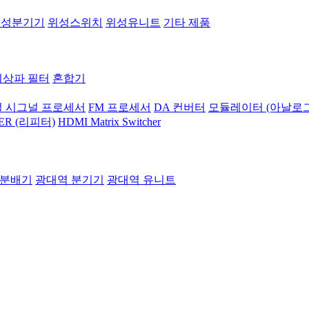
위성분기기
위성스위치
위성유니트
기타 제품
지상파 필터
혼합기
 시그널 프로세서
FM 프로세서
DA 컨버터
모듈레이터 (아날로그
ER (리피터)
HDMI Matrix Switcher
 분배기
광대역 분기기
광대역 유니트