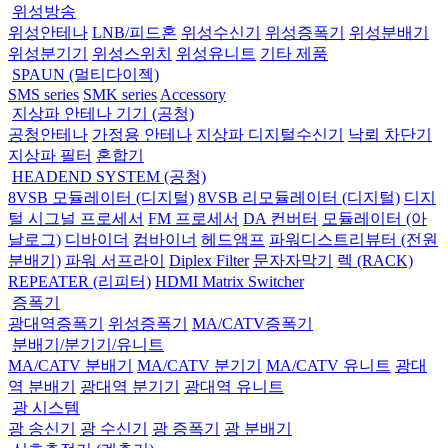
위성방송
위성안테나
LNB/피드혼
위성수신기
위성증폭기
위성분배기
위성분기기
위성스위치
위성유니트
기타 제품
SPAUN (멀티다이젝)
SMS series
SMK series
Accessory
지상파 안테나 기기 (공청)
공청안테나
가정용 안테나
지상파 디지털수신기
낙뢰 차단기
지상파 필터
혼합기
HEADEND SYSTEM (공청)
8VSB 모듈레이터 (디지털)
8VSB 리모듈레이터 (디지털)
디지
털 시그널 프로세서
FM 프로세서
DA 컨버터
모듈레이터 (아
날로그)
디바이더
컴바이너
헤드앰프
파워디스트리뷰터 (전원
분배기)
파워 서프라이
Diplex Filter
문자자막기
렉 (RACK)
REPEATER (리피터)
HDMI Matrix Switcher
증폭기
광대역증폭기
위성증폭기
MA/CATV증폭기
분배기/분기기/유니트
MA/CATV 분배기
MA/CATV 분기기
MA/CATV 유니트
광대
역 분배기
광대역 분기기
광대역 유니트
광 시스템
광 송신기
광 수신기
광 증폭기
광 분배기