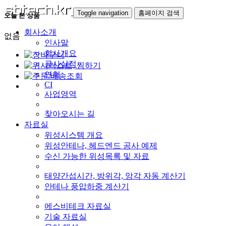
Toggle navigation
홈페이지 검색
오늘 본 상품
회사소개
없음
인사말
회사개요
공사실적
연혁
CI
사업영역
찾아오시는 길
자료실
위성시스템 개요
위성안테나, 헤드엔드 공사 예제
수신 가능한 위성목록 및 자료
태양간섭시간, 방위각, 앙각 자동 계산기
안테나 풍압하중 계산기
에스비테크 자료실
기술 자료실