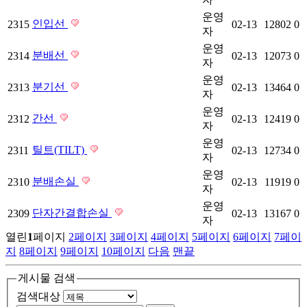
운영
인입선
2315
02-13
12802
0
자
운영
분배선
2314
02-13
12073
0
자
운영
분기선
2313
02-13
13464
0
자
운영
간선
2312
02-13
12419
0
자
운영
틸트(TILT)
2311
02-13
12734
0
자
운영
분배손실
2310
02-13
11919
0
자
운영
단자간결합손실
2309
02-13
13167
0
자
열린
1
페이지
2
페이지
3
페이지
4
페이지
5
페이지
6
페이지
7
페이
지
8
페이지
9
페이지
10
페이지
다음
맨끝
게시물 검색
검색대상