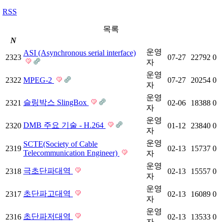
RSS
목록
N
운영
ASI (Asynchronous serial interface)
2323
07-27
22792
0
자
운영
2322
MPEG-2
07-27
20254
0
자
운영
슬링박스 SlingBox
2321
02-06
18388
0
자
운영
DMB 주요 기술 - H.264
2320
01-12
23840
0
자
운영
SCTE(Society of Cable
2319
02-13
15737
0
Telecommunication Engineer)
자
운영
극초단파대역
2318
02-13
15557
0
자
운영
초단파고대역
2317
02-13
16089
0
자
운영
초단파저대역
2316
02-13
13533
0
자