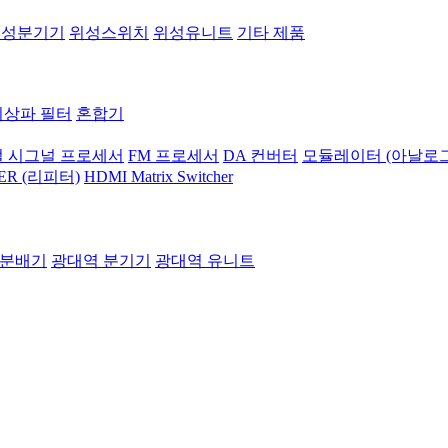
위성분기기
위성스위치
위성유니트
기타 제품
지상파 필터
혼합기
 시그널 프로세서
FM 프로세서
DA 컨버터
모듈레이터 (아날로그
ER (리피터)
HDMI Matrix Switcher
 분배기
광대역 분기기
광대역 유니트