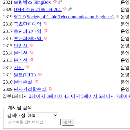
2321
슬링박스 SlingBox
운영
2320
DMB 주요 기술 - H.264
운영
2319
SCTE(Society of Cable Telecommunication Engineer)
운영
2318
극초단파대역
운영
2317
초단파고대역
운영
2316
초단파저대역
운영
2315
인입선
운영
2314
분배선
운영
2313
분기선
운영
2312
간선
운영
2311
틸트(TILT)
운영
2310
분배손실
운영
2309
단자간결합손실
운영
열린
1
페이지
2
페이지
3
페이지
4
페이지
5
페이지
6
페이지
7
페이
게시물 검색
검색대상
검색