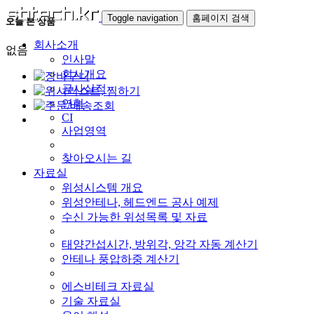
Toggle navigation
홈페이지 검색
오늘 본 상품
회사소개
없음
인사말
회사개요
공사실적
연혁
CI
사업영역
찾아오시는 길
자료실
위성시스템 개요
위성안테나, 헤드엔드 공사 예제
수신 가능한 위성목록 및 자료
태양간섭시간, 방위각, 앙각 자동 계산기
안테나 풍압하중 계산기
에스비테크 자료실
기술 자료실