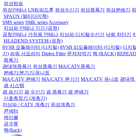
위성방송
위성안테나
LNB/피드혼
위성수신기
위성증폭기
위성분배기
SPAUN (멀티다이젝)
SMS series
SMK series
Accessory
지상파 안테나 기기 (공청)
공청안테나
가정용 안테나
지상파 디지털수신기
낙뢰 차단기
HEADEND SYSTEM (공청)
8VSB 모듈레이터 (디지털)
8VSB 리모듈레이터 (디지털)
디지털
기)
파워 서프라이
Diplex Filter
문자자막기
렉 (RACK)
REPEAT
증폭기
광대역증폭기
위성증폭기
MA/CATV증폭기
분배기/분기기/유니트
MA/CATV 분배기
MA/CATV 분기기
MA/CATV 유니트
광대역
광 시스템
광 송신기
광 수신기
광 증폭기
광 분배기
신호측정기 (계측기)
지상파 / CATV 계측기
위성계측기
콘넥터
케이블
공구류
랙(Rack)